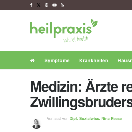
Symptome
Krankheiten
Hausm
Medizin: Ärzte r
Zwillingsbruder
Verfasst von
Dipl. Sozialwiss.
Nina Reese