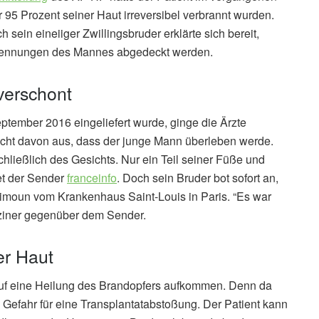
r 95 Prozent seiner Haut irreversibel verbrannt wurden.
sein eineiiger Zwillingsbruder erklärte sich bereit,
brennungen des Mannes abgedeckt werden.
verschont
ptember 2016 eingeliefert wurde, ginge die Ärzte
ht davon aus, dass der junge Mann überleben werde.
hließlich des Gesichts. Nur ein Teil seiner Füße und
et der Sender
franceinfo
. Doch sein Bruder bot sofort an,
Mimoun vom Krankenhaus Saint-Louis in Paris. “Es war
diziner gegenüber dem Sender.
er Haut
uf eine Heilung des Brandopfers aufkommen. Denn da
e Gefahr für eine Transplantatabstoßung. Der Patient kann