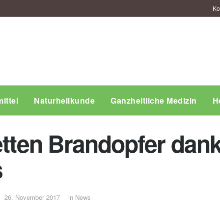
Ko
ittel
Naturheilkunde
Ganzheitliche Medizin
H
etten Brandopfer dan
s
26. November 2017
in
News