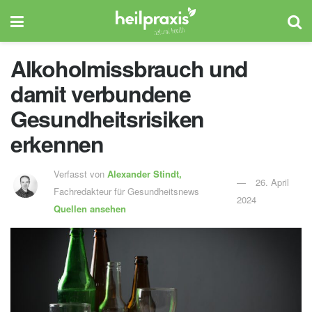
Alkoholmissbrauch und
damit verbundene
Gesundheitsrisiken
erkennen
Verfasst von
Alexander Stindt,
26. April
Fachredakteur für Gesundheitsnews
2024
Quellen ansehen