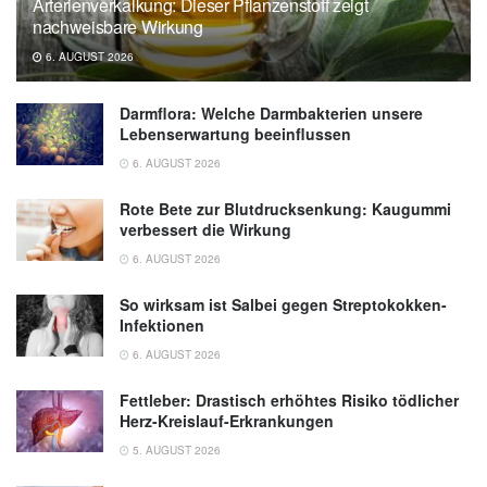
Arterienverkalkung: Dieser Pflanzenstoff zeigt
nachweisbare Wirkung
6. AUGUST 2026
Darmflora: Welche Darmbakterien unsere
Lebenserwartung beeinflussen
6. AUGUST 2026
Rote Bete zur Blutdrucksenkung: Kaugummi
verbessert die Wirkung
6. AUGUST 2026
So wirksam ist Salbei gegen Streptokokken-
Infektionen
6. AUGUST 2026
Fettleber: Drastisch erhöhtes Risiko tödlicher
Herz-Kreislauf-Erkrankungen
5. AUGUST 2026