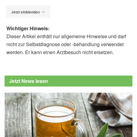
Jetzt einblenden
Wichtiger Hinweis:
Dieser Artikel enthält nur allgemeine Hinweise und darf
nicht zur Selbstdiagnose oder -behandlung verwendet
werden. Er kann einen Arztbesuch nicht ersetzen.
Alexander Stindt
Cleveland Clinic: Benefits of Reducing your
Alcohol Intake (veröffentlicht 22.04.2024),
Jetzt News lesen
Cleveland Clinic
Robert Koch-Institut: Alkoholkonsum (Stand:
06.03.2023),
RKI
Cleveland Clinic: No Amount of Alcohol Safe
for Heart, Report Says (veröffentlicht
12.04.2023),
Cleveland Clinic