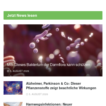
Cristian Tomasetti, Justin Poling, Nicholas J.
Roberts, u.a.: Cell division rates decrease
Jetzt News lesen
with age, providing a potential explanation for
the age-dependent deceleration in cancer
incidence, Proceedings of the National
Academy of Sciences, 2019,
pnas.org
Johns Hopkins Medicine: Novel Study
Documents Marked Slowdown of Cell
Division Rates in Old Age (Abruf:
22.10.2019),
hopkinsmedicine.org
MS: Dieses Bakterium der Darmflora kann schützen
5. AUGUST 2026
Alzheimer, Parkinson & Co: Dieser
Pflanzenstoffe zeigt beachtliche Wirkungen
5. AUGUST 2026
Harnwegsinfektionen: Neuer