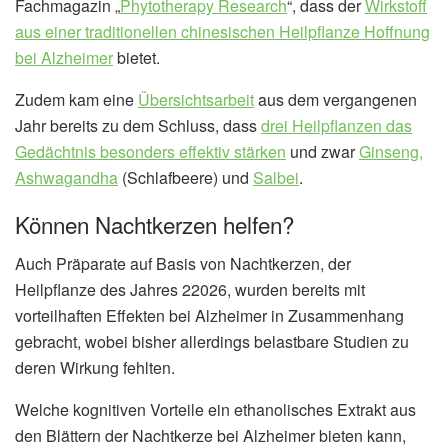
Fachmagazin „
Phytotherapy Research
“, dass der
Wirkstoff
aus einer traditionellen chinesischen Heilpflanze Hoffnung
bei Alzheimer
bietet.
Zudem kam eine
Übersichtsarbeit
aus dem vergangenen
Jahr bereits zu dem Schluss, dass
drei Heilpflanzen das
Gedächtnis besonders effektiv stärken
und zwar
Ginseng,
Ashwagandha
(Schlafbeere) und
Salbei
.
Können Nachtkerzen helfen?
Auch Präparate auf Basis von Nachtkerzen, der
Heilpflanze des Jahres 22026, wurden bereits mit
vorteilhaften Effekten bei Alzheimer in Zusammenhang
gebracht, wobei bisher allerdings belastbare Studien zu
deren Wirkung fehlten.
Welche kognitiven Vorteile ein ethanolisches Extrakt aus
den Blättern der Nachtkerze bei Alzheimer bieten kann,