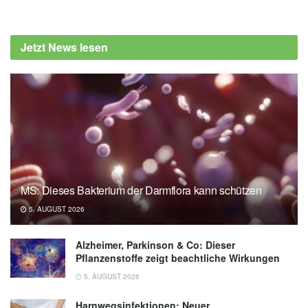
David J Townsend, Barbora Mala, Eleri
Hughes, Rohanah Hussain, Giuliano
Jetzt News lesen
Siligardi et al.: Circular dichroism
spectroscopy identifies the β-adrenoceptor
agonist salbutamol as a direct inhibitor of tau
filament formation in vitro., in ACS Chemical
Neuroscience (Veröffentlicht 10.06.2020),
ACS Chemical Neuroscience
MS: Dieses Bakterium der Darmflora kann schützen
5. AUGUST 2026
Alzheimer, Parkinson & Co: Dieser
Pflanzenstoffe zeigt beachtliche Wirkungen
5. AUGUST 2026
Harnwegsinfektionen: Neuer