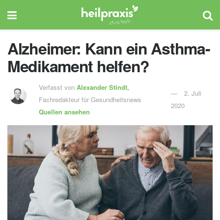
Alzheimer: Kann ein Asthma-
Medikament helfen?
Verfasst von
Alexander Stindt,
2. Juli
Fachredakteur für Gesundheitsnews
2020
Quellen ansehen