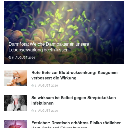
Darmflora: Welche Darmbakterien unsere
Lebenserwartung beeinflussen
6. AUGUST 2026
Rote Bete zur Blutdrucksenkung: Kaugummi
verbessert die Wirkung
6. AUGUST 2026
So wirksam ist Salbei gegen Streptokokken-
Infektionen
6. AUGUST 2026
Fettleber: Drastisch erhöhtes Risiko tödlicher
Herz-Kreislauf-Erkrankungen