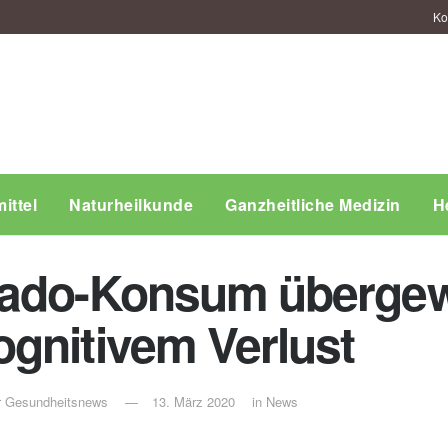
Ko
ittel
Naturheilkunde
Ganzheitliche Medizin
H
cado-Konsum übergew
gnitivem Verlust
ür Gesundheitsnews
13. März 2020
in
News