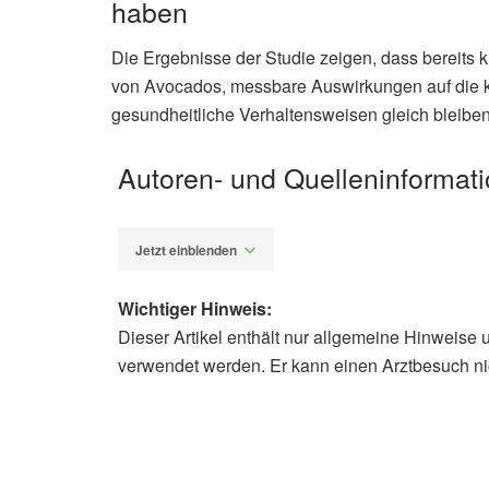
haben
Die Ergebnisse der Studie zeigen, dass bereits 
von Avocados, messbare Auswirkungen auf die k
gesundheitliche Verhaltensweisen gleich bleiben
Autoren- und Quelleninformat
Jetzt einblenden
Wichtiger Hinweis:
Dieser Artikel enthält nur allgemeine Hinweise 
Alexander Stindt
verwendet werden. Er kann einen Arztbesuch ni
Caitlyn G. Edwards, Anne M. Walk,
Erdman Jr et al.: Effects of 12-we
adults with overweight and obesity,
148, Pages 13-24, Februar 2020),
J