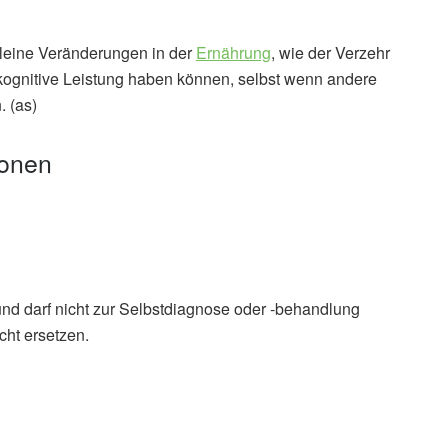
kleine Veränderungen in der
Ernährung
, wie der Verzehr
ognitive Leistung haben können, selbst wenn andere
. (as)
ionen
und darf nicht zur Selbstdiagnose oder -behandlung
cht ersetzen.
 Sharon V. Thompson, Ginger E. Reeser, John W.
ek avocado consumption on cognitive function among
 in Journal of Psychophysiology (Veröffentlicht Volume
ournal of Psychophysiology