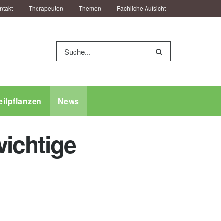
ntakt
Therapeuten
Themen
Fachliche Aufsicht
eilpflanzen
News
ichtige