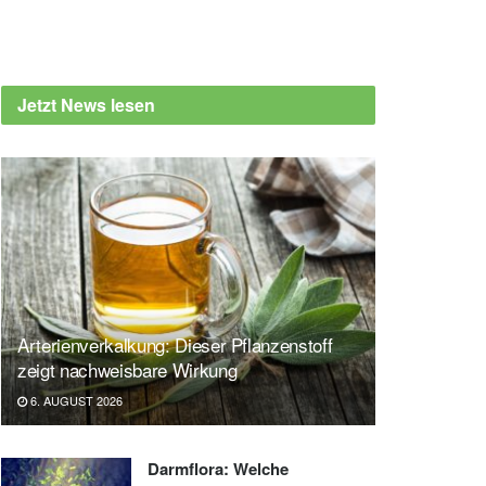
Jetzt News lesen
Arterienverkalkung: Dieser Pflanzenstoff
zeigt nachweisbare Wirkung
6. AUGUST 2026
Darmflora: Welche