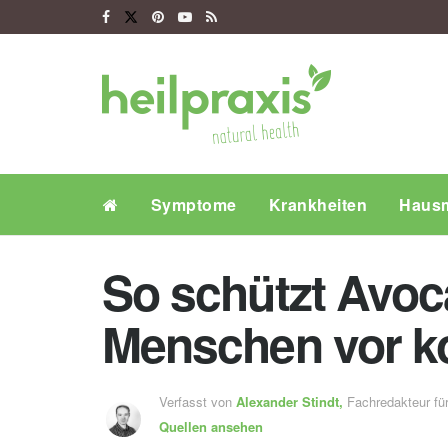
Symptome
Krankheiten
Hausm
So schützt Avo
Menschen vor ko
Verfasst von
Alexander Stindt,
Fachredakteur f
Quellen ansehen