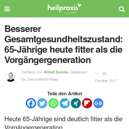
Besserer
Gesamtgesundheitszustand:
65-Jährige heute fitter als die
Vorgängergeneration
Verfasst von
Alfred Domke,
Redakteur
22.
für Gesundheits-News
Oktober 2017
Teile den Artikel
Heute 65-Jährige sind deutlich fitter als die
Vorgängergeneration