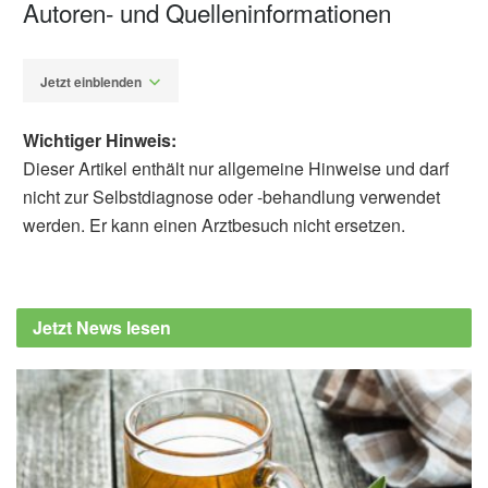
Autoren- und Quelleninformationen
Jetzt einblenden
Wichtiger Hinweis:
Dieser Artikel enthält nur allgemeine Hinweise und darf
nicht zur Selbstdiagnose oder -behandlung verwendet
werden. Er kann einen Arztbesuch nicht ersetzen.
Fabian Peters
World Health Organization (WHO): WHO
guidelines on physical activity and sedentary
Jetzt News lesen
behavior (veröffentlicht 2020),
who.int
Universität Basel: Länger leben dank
intensiver Bewegung (veröffentlicht
15.10.2024),
unibas.ch
Fabian Schwendinger, Denis Infanger, Eric
Lichtenstein, Timo Hinrichs, Raphael Knaier,