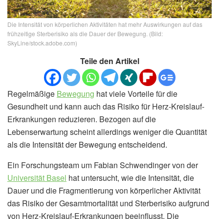
Die Intensität von körperlichen Aktivitäten hat mehr Auswirkungen auf das
frühzeitige Sterberisiko als die Dauer der Bewegung. (Bild:
SkyLine/stock.adobe.com)
Teile den Artikel
Regelmäßige
Bewegung
hat viele Vorteile für die
Gesundheit und kann auch das Risiko für Herz-Kreislauf-
Erkrankungen reduzieren. Bezogen auf die
Lebenserwartung scheint allerdings weniger die Quantität
als die Intensität der Bewegung entscheidend.
Ein Forschungsteam um Fabian Schwendinger von der
Universität Basel
hat untersucht, wie die Intensität, die
Dauer und die Fragmentierung von körperlicher Aktivität
das Risiko der Gesamtmortalität und Sterberisiko aufgrund
von Herz-Kreislauf-Erkrankungen beeinflusst. Die