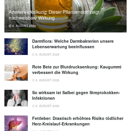
Alex V. Rowlands, Arno Schmidt-Trucksäss:
Arterienverkalkung: Dieser Pflanzenstoff zeigt
Intensity or volume: the role of physical
nachweisbare Wirkung
activity in longevity; in: European Journal of
6. AUGUST 2026
Preventive Cardiology (veröffentlicht
14.09.2024),
academic.oup.com
Darmflora: Welche Darmbakterien unsere
Lebenserwartung beeinflussen
6. AUGUST 2026
Rote Bete zur Blutdrucksenkung: Kaugummi
verbessert die Wirkung
6. AUGUST 2026
So wirksam ist Salbei gegen Streptokokken-
Infektionen
6. AUGUST 2026
Fettleber: Drastisch erhöhtes Risiko tödlicher
Herz-Kreislauf-Erkrankungen