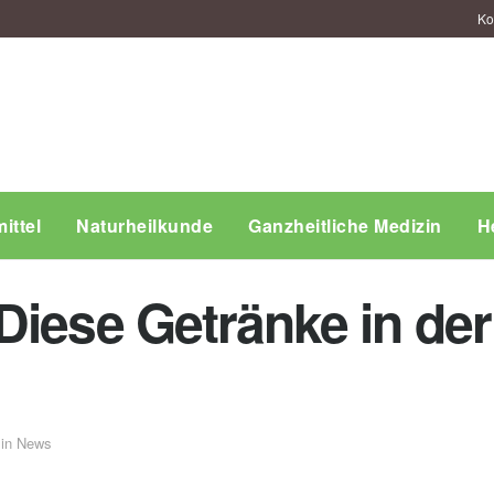
Ko
ittel
Naturheilkunde
Ganzheitliche Medizin
H
iese Getränke in der
in
News