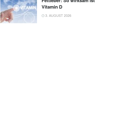
Fettleber: So wirksam ist
Vitamin D
3. AUGUST 2026