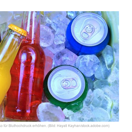
ko für Bluthochdruck erhöhen. (Bild: Hayati Kayhan/stock.adobe.com)