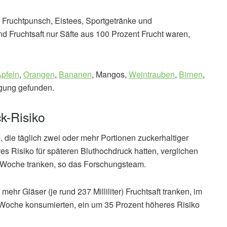
Fruchtpunsch, Eistees, Sportgetränke und
nd Fruchtsaft nur Säfte aus 100 Prozent Frucht waren,
pfeln
,
Orangen
,
Bananen
, Mangos,
Weintrauben
,
Birnen
,
gung gefunden.
k-Risiko
die täglich zwei oder mehr Portionen zuckerhaltiger
s Risiko für späteren Bluthochdruck hatten, verglichen
ro Woche tranken, so das Forschungsteam.
ehr Gläser (je rund 237 Milliliter) Fruchtsaft tranken, im
o Woche konsumierten, ein um 35 Prozent höheres Risiko