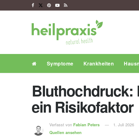
Symptome
Krankheiten
Hausm
Bluthochdruck: D
ein Risikofaktor
Verfasst von
Fabian Peters
1. Juli 2026
Quellen ansehen