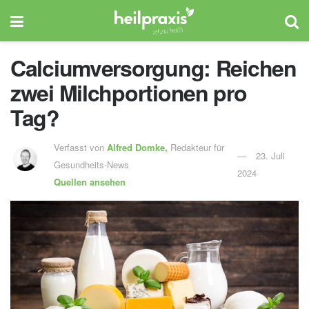
Calciumversorgung: Reichen
zwei Milchportionen pro
Tag?
Verfasst von
Alfred Domke,
Redakteur für
23. Juli
Gesundheits-News
2024
Quellen ansehen