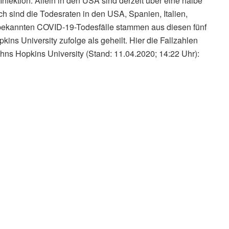
fektion. Allein in den USA sind derzeit über eine halbe
h sind die Todesraten in den USA, Spanien, Italien,
r bekannten COVID-19-Todesfälle stammen aus diesen fünf
ns University zufolge als geheilt. Hier die Fallzahlen
ohns Hopkins University (Stand: 11.04.2020; 14:22 Uhr):