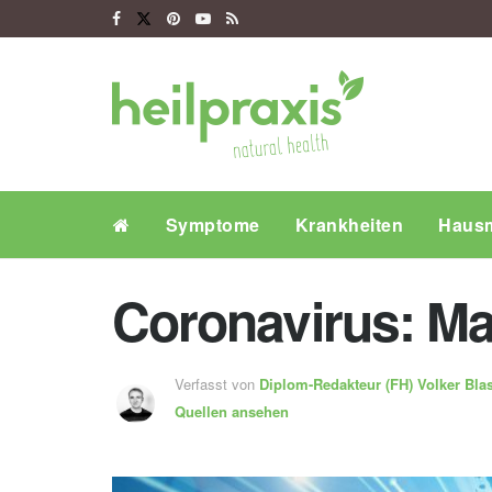
Symptome
Krankheiten
Hausm
Coronavirus: Ma
Verfasst von
Diplom-Redakteur (FH)
Volker Bla
Quellen ansehen