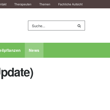
ntakt
Therapeuten
Themen
Fachliche Aufsicht
eilpflanzen
News
pdate)