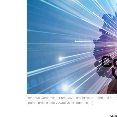
Der neue Coronavirus Sars-Cov-2 breitet sich zunehmend in Deu
spüren. (Bild: studio v-zwoelf/stock.adobe.com)
Teil