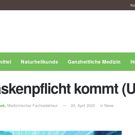
Ko
ittel
Naturheilkunde
Ganzheitliche Medizin
H
skenpflicht kommt (U
sek,
Medizinischer Fachredakteur
20. April 2020
in
News