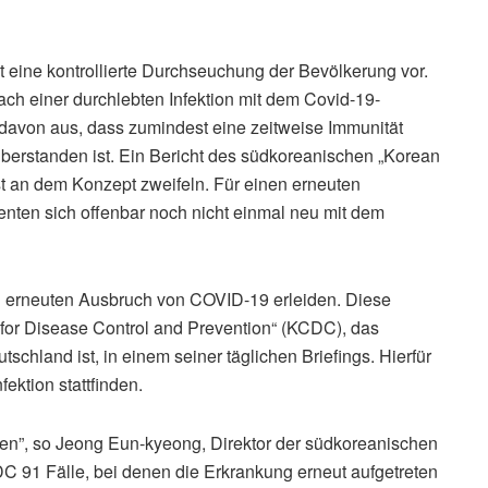
t eine kontrollierte Durchseuchung der Bevölkerung vor.
ach einer durchlebten Infektion mit dem Covid-19-
 davon aus, dass zumindest eine zeitweise Immunität
 überstanden ist. Ein Bericht des südkoreanischen „Korean
st an dem Konzept zweifeln. Für einen erneuten
nten sich offenbar noch nicht einmal neu mit dem
en erneuten Ausbruch von COVID-19 erleiden. Diese
 for Disease Control and Prevention“ (KCDC), das
tschland ist, in einem seiner täglichen Briefings. Hierfür
ektion stattfinden.
ren”, so Jeong Eun-kyeong, Direktor der südkoreanischen
C 91 Fälle, bei denen die Erkrankung erneut aufgetreten