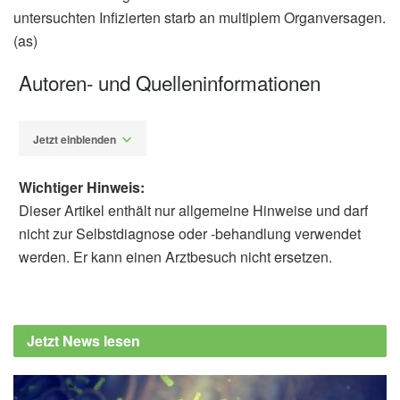
untersuchten Infizierten starb an multiplem Organversagen.
(as)
Autoren- und Quelleninformationen
Jetzt einblenden
Wichtiger Hinweis:
Dieser Artikel enthält nur allgemeine Hinweise und darf
nicht zur Selbstdiagnose oder -behandlung verwendet
werden. Er kann einen Arztbesuch nicht ersetzen.
Alexander Stindt
Yingzhen Du , Lei Tu , Pingjun Zhu , Mi Mu ,
Runsheng Wang et al.: Clinical Features of
Jetzt News lesen
85 Fatal Cases of COVID-19 from Wuhan: A
Retrospective Observational Study, in
American Journal of Respiratory and Critical