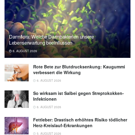
Care Medicine (veröffentlicht 03.04.2020),
American Journal of Respiratory and Critical
Care Medicine
Darmflora: Welche Darmbakterien unsere
Lebenserwartung beeinflussen
6. AUGUST 2026
Rote Bete zur Blutdrucksenkung: Kaugummi
verbessert die Wirkung
6. AUGUST 2026
So wirksam ist Salbei gegen Streptokokken-
Infektionen
6. AUGUST 2026
Fettleber: Drastisch erhöhtes Risiko tödlicher
Herz-Kreislauf-Erkrankungen
5. AUGUST 2026