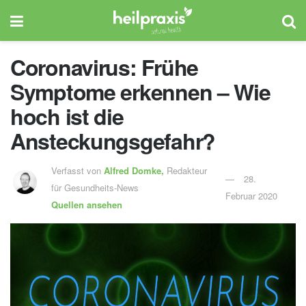
Coronavirus: Frühe
Symptome erkennen – Wie
hoch ist die
Ansteckungsgefahr?
Verfasst von
Alfred Domke,
Redakteur
28.
für Gesundheits-News
Februar 2020
Quellen ansehen