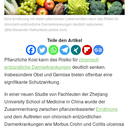
Eine Ernährung mit vielen pflanzlichen Lebensmitteln kann das Risiko für
chronisch entzündliche Darmerkrankungen deutlich reduzieren.
(Bild:Alexander Raths/stock.adobe.com)
Teile den Artikel
Pflanzliche Kost kann das Risiko für
chronisch
entzündliche Darmerkrankungen
deutlich senken.
Insbesondere Obst und Gemüse bieten offenbar eine
signifikante Schutzwirkung.
In einer neuen Studie von Fachleuten der Zhejiang
University School of Medicine in China wurde der
Zusammenhang zwischen pflanzenbasierter
Ernährung
und dem Auftreten von chronisch entzündlichen
Darmerkrankungen wie Morbus Crohn und Colitis ulcerosa