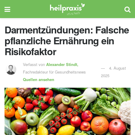
Darmentzündungen: Falsche
pflanzliche Ernährung ein
Risikofaktor
Verfasst von
Alexander Stindt,
4. August
Fachredakteur für Gesundheitsnews
2025
Quellen ansehen