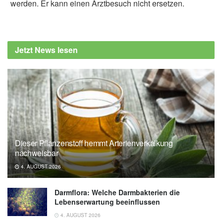
werden. Er kann einen Arztbesuch nicht ersetzen.
Alexander Stindt
Zhenhe Jin, Tianyu Zhou, Kexin Ye, Wenxi
Jiang, Zhaoxue Liu, et al.: Healthy Plant-
Jetzt News lesen
Based Diet Is Associated With a Reduced
Risk of Inflammatory Bowel Disease: A
Large-Scale Prospective Analysis; in:
Molecular Nutrition and Food Research
(veröffentlicht 09.07.2025),
Molecular
Nutrition and Food Research
Wiley: Can eating a healthy plant-based diet
Dieser Pflanzenstoff hemmt Arterienverkalkung
help protect against inflammatory bowel
nachweisbar
disease? (veröffentlicht 09.07.2025),
Wiley
4. AUGUST 2026
Darmflora: Welche Darmbakterien die
Lebenserwartung beeinflussen
4. AUGUST 2026