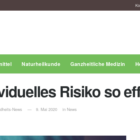
Ko
ittel
Naturheilkunde
Ganzheitliche Medizin
H
iduelles Risiko so ef
ndheits-News
9. Mai 2020
in
News