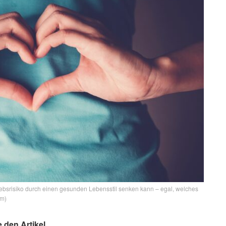
mkrebsrisiko durch einen gesunden Lebensstil senken kann – egal, welches
om)
e den Artikel