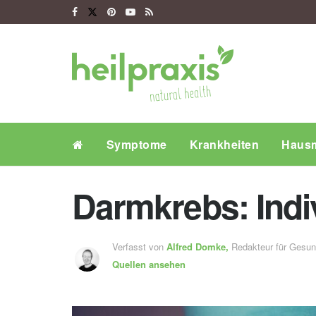
Symptome
Krankheiten
Hausm
Darmkrebs: Indiv
Verfasst von
Alfred Domke,
Redakteur für Gesu
Quellen ansehen