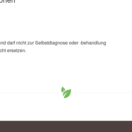
und darf nicht zur Selbstdiagnose oder -behandlung
cht ersetzen.
(DKFZ): Darmkrebs: Wie sich das individuelle Risiko
eutsches Krebsforschungszentrum (DKFZ)
sen L, Chang-Claude J, Brenner H, Hoffmeister M:
rectal Cancer Based on Healthy Lifestyle, Genetic Risk,
ion-based Study; in: Gastroenterology, (veröffentlicht: