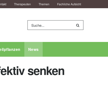
ntakt
Therapeuten
Themen
Fachliche Aufsicht
eilpflanzen
News
fektiv senken