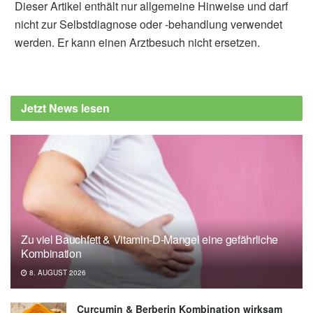
Dieser Artikel enthält nur allgemeine Hinweise und darf
nicht zur Selbstdiagnose oder -behandlung verwendet
werden. Er kann einen Arztbesuch nicht ersetzen.
Alexander Stindt
Eduardo Torres Dominguez, Phong
Nguyena, Annika Hylen, Matthew R.
Jetzt News lesen
Maschmann, Azlin Mustapha, Heather K.
Hunt: Design and characterization of
mechanically stable, nanoporous TiO2 thin
film antimicrobial coatings for food contact
surfaces, in Materials Chemistry and Physics
(veröffentlicht Volume 251, 01.09.2020),
Materials Chemistry and Physics
Zu viel Bauchfett & Vitamin-D-Mangel eine gefährliche
Avoiding food contamination with a durable
Kombination
coating for hard surfaces, University of
8. AUGUST 2026
Missouri (veröffentlicht 16.07.2020),
University of Missouri
Curcumin & Berberin Kombination wirksam