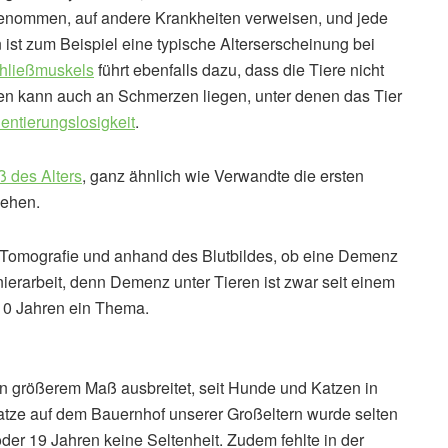
genommen, auf andere Krankheiten verweisen, und jede
 ist zum Beispiel eine typische Alterserscheinung bei
chließmuskels
führt ebenfalls dazu, dass die Tiere nicht
en kann auch an Schmerzen liegen, unter denen das Tier
ientierungslosigkeit
.
ß des Alters
, ganz ähnlich wie Verwandte die ersten
sehen.
-Tomografie und anhand des Blutbildes, ob eine Demenz
nierarbeit, denn Demenz unter Tieren ist zwar seit einem
 10 Jahren ein Thema.
t in größerem Maß ausbreitet, seit Hunde und Katzen in
Katze auf dem Bauernhof unserer Großeltern wurde selten
oder 19 Jahren keine Seltenheit. Zudem fehlte in der