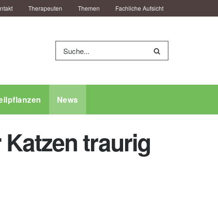
ntakt
Therapeuten
Themen
Fachliche Aufsicht
eilpflanzen
News
Katzen traurig