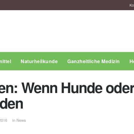
Ko
ittel
Naturheilkunde
Ganzheitliche Medizin
H
en: Wenn Hunde oder 
rden
2016
in
News