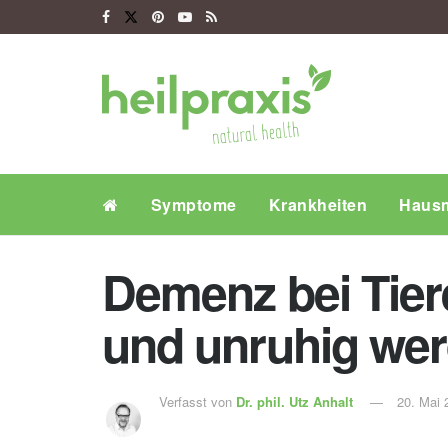
Symptome
Krankheiten
Hausm
Demenz bei Tier
und unruhig we
Verfasst von
Dr. phil.
Utz Anhalt
20. Mai 