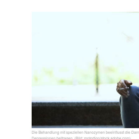
Die Behandlung mit speziellen Nanozymen beeinflusst die Dar
Depressionen beitragen. (Bild: motortion/stock.adobe.com)