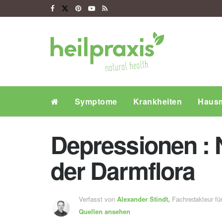
Symptome
Krankheiten
Hausm
Depressionen :
der Darmflora
Verfasst von
Alexander Stindt,
Fachredakteur f
Quellen ansehen