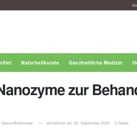
Ko
ittel
Naturheilkunde
Ganzheitliche Medizin
H
 Nanozyme zur Behand
ür Gesundheitsnews
aktualisiert am 22. September 2024
in
News