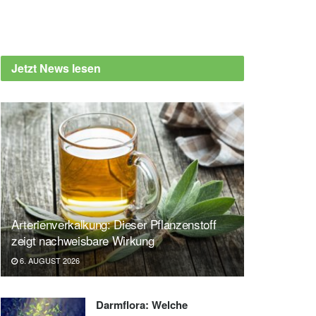
Jetzt News lesen
Arterienverkalkung: Dieser Pflanzenstoff
zeigt nachweisbare Wirkung
6. AUGUST 2026
Darmflora: Welche