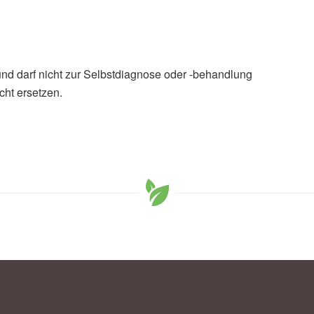
und darf nicht zur Selbstdiagnose oder -behandlung
cht ersetzen.
u, Tao Wen, Caixia Li, et al.: Antioxidant Carbon Dots
 Depression by Modulating Gut Microbiota; in:
),
Langmuir
ting depression in mice by restoring gut microbiome