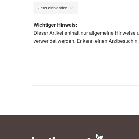
Jetzt einblenden
Wichtiger Hinweis:
Dieser Artikel enthält nur allgemeine Hinweise 
Alexander Stindt
verwendet werden. Er kann einen Arztbesuch ni
Huimin Jia, Jiawen Gong, Zheyuan H
Nanozymes Alleviate Stress-induced
Langmuir (veröffentlicht 01.09.2024
American Chemical Society: Allevia
(veröffentlicht 18.09.2024),
ACS