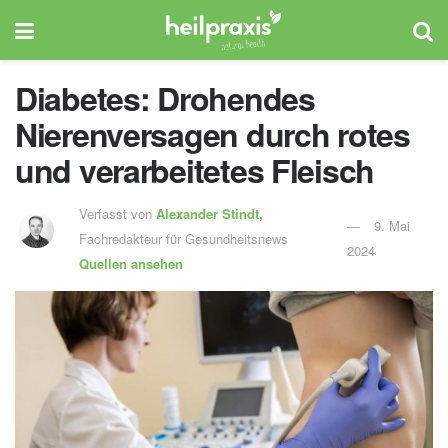
Diabetes: Drohendes
Nierenversagen durch rotes
und verarbeitetes Fleisch
Verfasst von
Alexander Stindt,
9. Mai
Fachredakteur für Gesundheitsnews
2024
Quellen ansehen