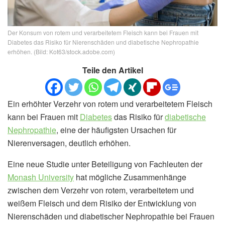
Der Konsum von rotem und verarbeitetem Fleisch kann bei Frauen mit
Diabetes das Risiko für Nierenschäden und diabetische Nephropathie
erhöhen. (Bild: Kot63/stock.adobe.com)
Teile den Artikel
Ein erhöhter Verzehr von rotem und verarbeitetem Fleisch
kann bei Frauen mit
Diabetes
das Risiko für
diabetische
Nephropathie
, eine der häufigsten Ursachen für
Nierenversagen, deutlich erhöhen.
Eine neue Studie unter Beteiligung von Fachleuten der
Monash University
hat mögliche Zusammenhänge
zwischen dem Verzehr von rotem, verarbeitetem und
weißem Fleisch und dem Risiko der Entwicklung von
Nierenschäden und diabetischer Nephropathie bei Frauen