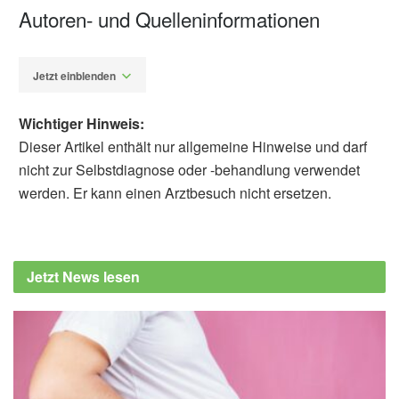
Autoren- und Quelleninformationen
Jetzt einblenden
Wichtiger Hinweis:
Dieser Artikel enthält nur allgemeine Hinweise und darf
nicht zur Selbstdiagnose oder -behandlung verwendet
werden. Er kann einen Arztbesuch nicht ersetzen.
Alexander Stindt
Atieh Mirzababaei, Faezeh Abaj, Zahra
Roumi, Reza Amiri Khosroshahi, Yasaman
Jetzt News lesen
Aali, et al.: Consumption of red, white, and
processed meat and odds of developing
kidney damage and diabetic nephropathy
(DN) in women: a case control study; in:
Scientific Reports (veröffentlicht 06.05.2024),
Scientific Reports