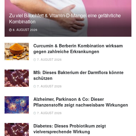
Jingru Lu, Xiaoshuang Liu, Song Jiang,
Zu viel Bauchfett & Vitamin-D-Mangel eine gefährliche
Shuyan Kan, Yu An, et al.: Body Mass Index
Kombination
and Risk of Diabetic Nephropathy: A
8. AUGUST 2026
Mendelian Randomization Study; in: Journal
of Clinical Endocrinology & Metabolism
Curcumin & Berberin Kombination wirksam
(veröffentlicht 22.02.2024),
Journal of Clinical
gegen zahlreiche Erkrankungen
Endocrinology & Metabolism
7. AUGUST 2026
MS: Dieses Bakterium der Darmflora könnte
schützen
7. AUGUST 2026
Alzheimer, Parkinson & Co: Dieser
Pflanzenstoffe zeigt nachweisbare Wirkungen
7. AUGUST 2026
Diabetes: Dieses Probiotikum zeigt
vielversprechende Wirkung