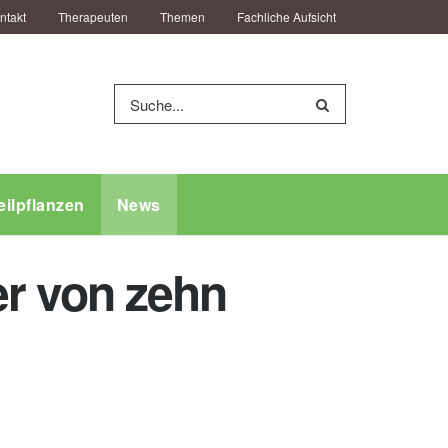
ntakt
Therapeuten
Themen
Fachliche Aufsicht
eilpflanzen
News
r von zehn