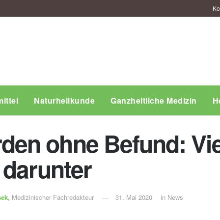
Ko
ittel
Naturheilkunde
Ganzheitliche Medizin
H
en ohne Befund: Vie
 darunter
sek,
Medizinischer Fachredakteur
31. Mai 2020
in
News