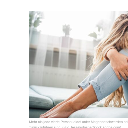
Mehr als jede vierte Person leidet unter Magenbeschwerden od
zurückzuführen sind. (Bild: leszekglasner/stock.adobe.com)