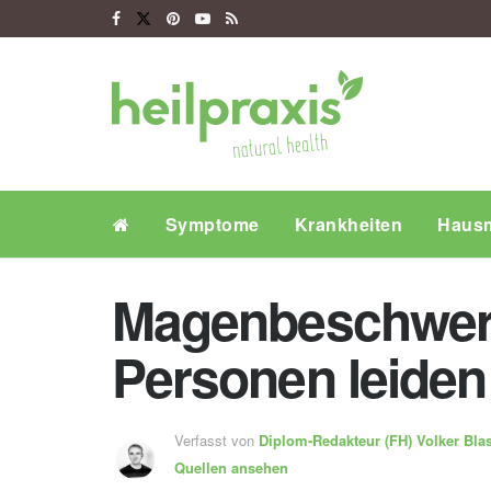
Symptome
Krankheiten
Hausm
Magenbeschwerd
Personen leiden
Verfasst von
Diplom-Redakteur (FH)
Volker Bla
Quellen ansehen