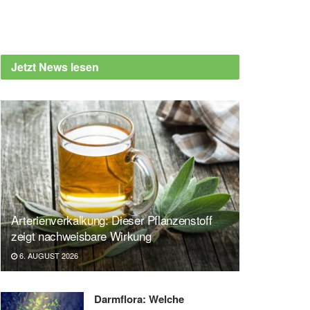
Jetzt News lesen
Arterienverkalkung: Dieser Pflanzenstoff
zeigt nachweisbare Wirkung
6. AUGUST 2026
Darmflora: Welche