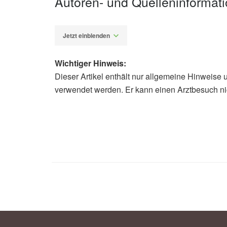
Autoren- und Quelleninformat
Jetzt einblenden
Wichtiger Hinweis:
Dieser Artikel enthält nur allgemeine Hinweise 
Diplom-Redakteur (FH) Volker Blas
verwendet werden. Er kann einen Arztbesuch ni
Universität Göteburg: Four of ten ad
(27.05.2020),
expertsvar.se
Ami D. Sperber, Shrikant I. Bangdi
and Burden of Functional Gastroint
Study; in: Gastroenterology, 2020,
g