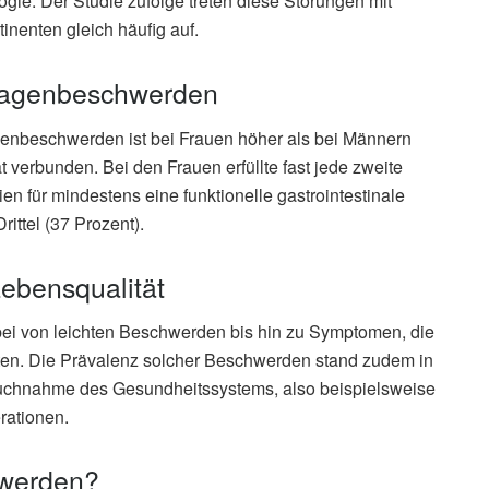
ogie. Der Studie zufolge treten diese Störungen mit
nenten gleich häufig auf.
 Magenbeschwerden
enbeschwerden ist bei Frauen höher als bei Männern
t verbunden. Bei den Frauen erfüllte fast jede zweite
en für mindestens eine funktionelle gastrointestinale
ittel (37 Prozent).
Lebensqualität
ei von leichten Beschwerden bis hin zu Symptomen, die
ten. Die Prävalenz solcher Beschwerden stand zudem in
chnahme des Gesundheitssystems, also beispielsweise
ationen.
hwerden?