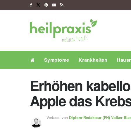
Symptome
Krankheiten
Hausm
Erhöhen kabello
Apple das Krebs
Verfasst von
Diplom-Redakteur (FH)
Volker Bla