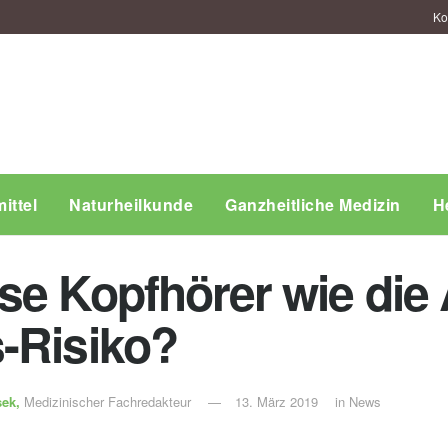
Ko
ittel
Naturheilkunde
Ganzheitliche Medizin
H
se Kopfhörer wie die
-Risiko?
sek,
Medizinischer Fachredakteur
13. März 2019
in
News