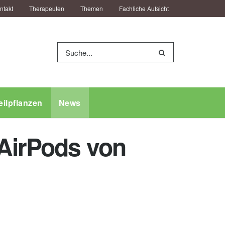
ntakt
Therapeuten
Themen
Fachliche Aufsicht
eilpflanzen
News
 AirPods von