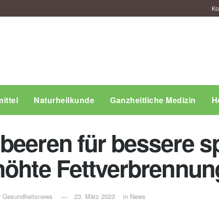
Ko
ittel
Naturheilkunde
Ganzheitliche Medizin
H
beeren für bessere sp
höhte Fettverbrennun
ür Gesundheitsnews
23. März 2023
in
News