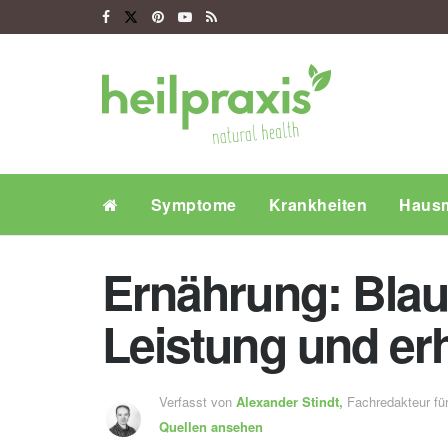
Symptome
Krankheiten
Hausm
Ernährung: Blau
Leistung und er
Verfasst von
Alexander Stindt,
Fachredakteur f
Quellen ansehen