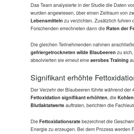
Das Team analysierte in der Studie die Daten vo
wurden angewiesen, über einen Zeitraum von z
Lebensmitteln
zu verzichten. Zusätzlich fuhre
Forschenden errechneten dann die
Raten der Fe
Die gleichen Teilnehmenden nahmen anschließ
gefriergetrockneten wilde Blaubeeren
zu sich
absolvierten sie erneut eine
aerobes Training
au
Signifikant erhöhte Fettoxidat
Der Verzehr der Blaubeeren führte während der 4
Fettoxidation signifikant erhöhten
, die
Kohlen
Blutlaktatwerte
auftraten, berichten die Fachleut
Die
Fettoxidationsrate
bezeichnet die Geschwind
Energie zu erzeugen. Bei dem Prozess werden Fe