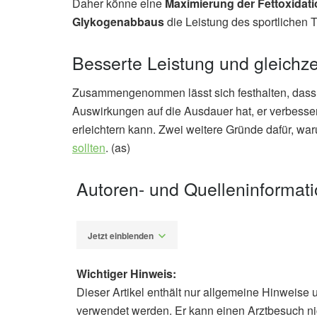
Daher könne eine
Maximierung der Fettoxidati
Glykogenabbaus
die Leistung des sportlichen T
Besserte Leistung und gleich
Zusammengenommen lässt sich festhalten, dass d
Auswirkungen auf die Ausdauer hat, er verbess
erleichtern kann. Zwei weitere Gründe dafür, w
sollten
. (as)
Autoren- und Quelleninformat
Jetzt einblenden
Wichtiger Hinweis:
Dieser Artikel enthält nur allgemeine Hinweise 
Alexander Stindt
verwendet werden. Er kann einen Arztbesuch ni