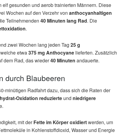
n elf gesunden und aerob trainierten Männern. Diese
wei Wochen auf den Verzehr von
anthocyanhaltigen
n die Teilnehmenden
40 Minuten lang Rad
. Die
ttoxidation
.
end zwei Wochen lang jeden Tag
25 g
, welche etwa
375 mg Anthocyane
lieferten. Zusätzlich
f dem Rad, das wieder
40 Minuten
andauerte.
ion durch Blaubeeren
0-minütigen Radfahrt dazu, dass sich die Raten der
hydrat-Oxidation reduzierte
und
niedrigere
e.
igkeit, mit der
Fette im Körper oxidiert
werden, um
ttmoleküle in Kohlenstoffdioxid, Wasser und Energie