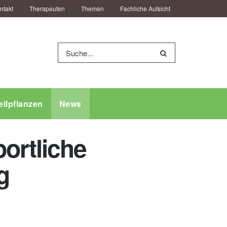
ntakt
Therapeuten
Themen
Fachliche Aufsicht
eilpflanzen
News
ortliche
g