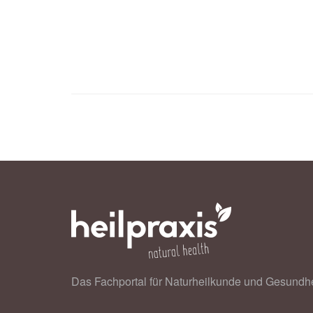
Kari D. Pilolla, Jessie Armendariz, 
Effects of Wild Blueberries on Fat O
(veröffentlicht 09.03.2023),
Nutrient
Das Fachportal für Naturheilkunde und Gesundhe