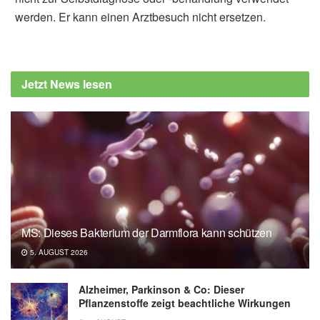
werden. Er kann einen Arztbesuch nicht ersetzen.
Sebastian Bertram
Cleveland Clinic: "The 5 Worst Breakfast
Foods for You ",
health.clevelandclinic.org
Jetzt News lesen
MS: Dieses Bakterium der Darmflora kann schützen
5. AUGUST 2026
Alzheimer, Parkinson & Co: Dieser
Pflanzenstoffe zeigt beachtliche Wirkungen