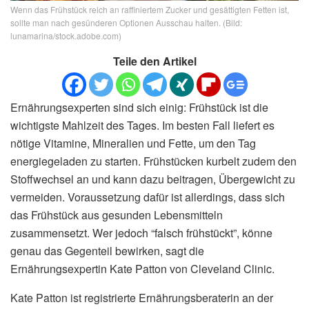
Wenn das Frühstück reich an raffiniertem Zucker und gesättigten Fetten ist,
sollte man nach gesünderen Optionen Ausschau halten. (Bild:
lunamarina/stock.adobe.com)
Teile den Artikel
Ernährungsexperten sind sich einig: Frühstück ist die
wichtigste Mahlzeit des Tages. Im besten Fall liefert es
nötige Vitamine, Mineralien und Fette, um den Tag
energiegeladen zu starten. Frühstücken kurbelt zudem den
Stoffwechsel an und kann dazu beitragen, Übergewicht zu
vermeiden. Voraussetzung dafür ist allerdings, dass sich
das Frühstück aus gesunden Lebensmitteln
zusammensetzt. Wer jedoch “falsch frühstückt”, könne
genau das Gegenteil bewirken, sagt die
Ernährungsexpertin Kate Patton von Cleveland Clinic.
Kate Patton ist registrierte Ernährungsberaterin an der