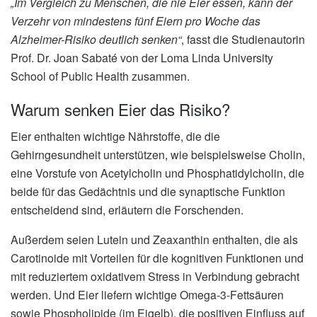
„Im Vergleich zu Menschen, die nie Eier essen, kann der
Verzehr von mindestens fünf Eiern pro Woche das
Alzheimer-Risiko deutlich senken“
, fasst die Studienautorin
Prof. Dr. Joan Sabaté von der Loma Linda University
School of Public Health zusammen.
Warum senken Eier das Risiko?
Eier enthalten wichtige Nährstoffe, die die
Gehirngesundheit unterstützen, wie beispielsweise Cholin,
eine Vorstufe von Acetylcholin und Phosphatidylcholin, die
beide für das Gedächtnis und die synaptische Funktion
entscheidend sind, erläutern die Forschenden.
Außerdem seien Lutein und Zeaxanthin enthalten, die als
Carotinoide mit Vorteilen für die kognitiven Funktionen und
mit reduziertem oxidativem Stress in Verbindung gebracht
werden. Und Eier liefern wichtige Omega-3-Fettsäuren
sowie Phospholipide (im Eigelb), die positiven Einfluss auf