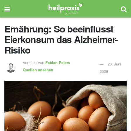
Ernährung: So beeinflusst
Eierkonsum das Alzheimer-
Risiko
Verfasst von
Fabian Peters
26. Juni
Quellen ansehen
2026