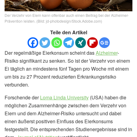
Der Verzehr von Eiern kann offenbar auch einen Beitrag bei der Alzheimer-
Prävention leisten. (Bild: jd-photodesign/Stock.Adobe.com)
Teile den Artikel
Der regelmäßige Eierkonsum scheint das
Alzheimer
-
Risiko signifikant zu senken. So ist der Verzehr von einem
Ei täglich an mindestens fünf Tagen pro Woche mit einem
um bis zu 27 Prozent reduzierten Erkrankungsrisiko
verbunden.
Forschende der
Loma Linda University
(USA) haben die
möglichen Zusammenhänge zwischen dem Verzehr von
Eiern und dem Alzheimer-Risiko untersucht und dabei
einen äußerst positiven Einfluss des Eierkonsums
festgestellt. Die entsprechenden Studienergebnisse sind in