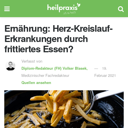
Ernährung: Herz-Kreislauf-
Erkrankungen durch
frittiertes Essen?
Verfasst von
Diplom-Redakteur (FH)
Volker Blasek,
19.
Medizinischer Fachredakteur
Februar 2021
Quellen ansehen