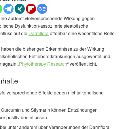
eine äußerst vielversprechende Wirkung gegen
lische Dysfunktion-assoziierte steatotische
nfluss auf die
Darmflora
offenbar eine wesentliche Rolle.
 haben die bisherigen Erkenntnisse zu der Wirkung
talkoholischen Fettlebererkrankungen ausgewertet und
magazin „
Phytotherapy Research
“ veröffentlicht.
nhalte
 vielversprechende Effekte gegen nichtalkoholische
e Curcumin und Silymarin können Entzündungen
er positiv beeinflussen.
dabei unter anderem über Veränderungen der Darmflora