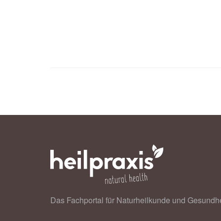
Jeong In Seo, Su Min Kim, Hye Hy
Gut Microbiome-Linked Mechanisms; 
onlinelibrary.wiley.com
Das Fachportal für Naturheilkunde und Gesundhe