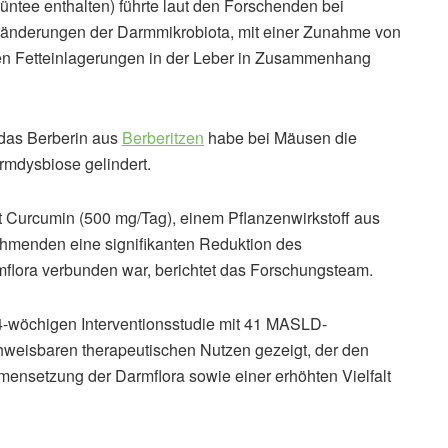
üntee enthalten) führte laut den Forschenden bei
eränderungen der Darmmikrobiota, mit einer Zunahme von
rten Fetteinlagerungen in der Leber in Zusammenhang
das Berberin aus
Berberitzen
habe bei Mäusen die
rmdysbiose gelindert.
t Curcumin (500 mg/Tag), einem Pflanzenwirkstoff aus
lnehmenden eine signifikanten Reduktion des
mflora verbunden war, berichtet das Forschungsteam.
4-wöchigen Interventionsstudie mit 41 MASLD-
chweisbaren therapeutischen Nutzen gezeigt, der den
mensetzung der Darmflora sowie einer erhöhten Vielfalt