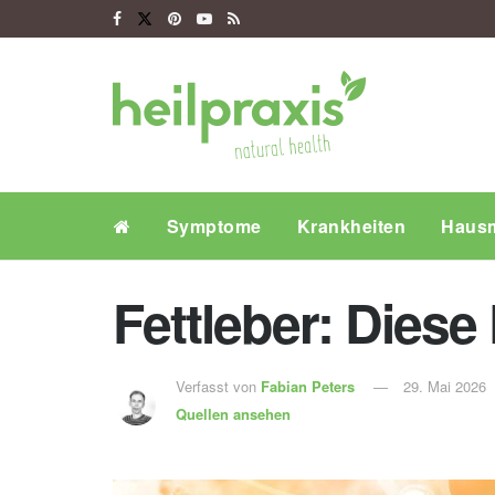
Symptome
Krankheiten
Hausm
Fettleber: Diese
Verfasst von
Fabian Peters
29. Mai 2026
Quellen ansehen