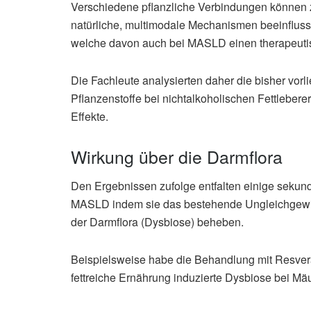
Verschiedene pflanzliche Verbindungen können
natürliche, multimodale Mechanismen beeinflusse
welche davon auch bei MASLD einen therapeutis
Die Fachleute analysierten daher die bisher vor
Pflanzenstoffe bei nichtalkoholischen Fettlebere
Effekte.
Wirkung über die Darmflora
Den Ergebnissen zufolge entfalten einige sekun
MASLD indem sie das bestehende Ungleichgewich
der Darmflora (Dysbiose) beheben.
Beispielsweise habe die Behandlung mit Resverat
fettreiche Ernährung induzierte Dysbiose bei M