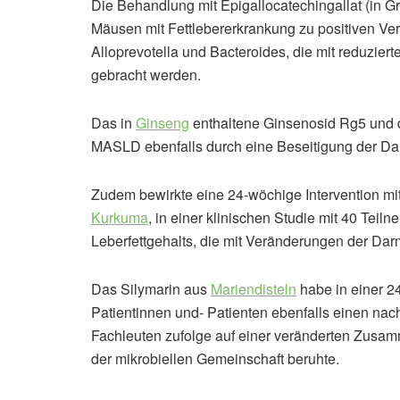
Die Behandlung mit Epigallocatechingallat (in Gr
Mäusen mit Fettlebererkrankung zu positiven V
Alloprevotella und Bacteroides, die mit reduzie
gebracht werden.
Das in
Ginseng
enthaltene Ginsenosid Rg5 und 
MASLD ebenfalls durch eine Beseitigung der Da
Zudem bewirkte eine 24-wöchige Intervention mi
Kurkuma
, in einer klinischen Studie mit 40 Tei
Leberfettgehalts, die mit Veränderungen der Dar
Das Silymarin aus
Mariendisteln
habe in einer 2
Patientinnen und- Patienten ebenfalls einen na
Fachleuten zufolge auf einer veränderten Zusam
der mikrobiellen Gemeinschaft beruhte.