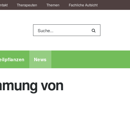
ntakt
Therapeuten
Themen
Fachliche Aufsicht
eilpflanzen
News
immung von