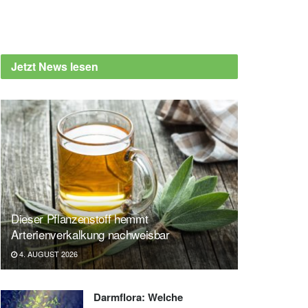
Jetzt News lesen
Dieser Pflanzenstoff hemmt
Arterienverkalkung nachweisbar
4. AUGUST 2026
Darmflora: Welche