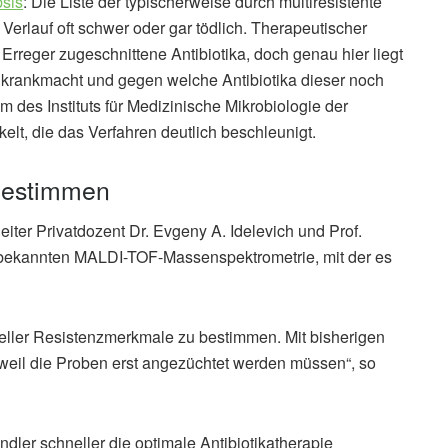
sis
: Die Liste der typischerweise durch multiresistente
erlauf oft schwer oder gar tödlich. Therapeutischer
reger zugeschnittene Antibiotika, doch genau hier liegt
 krankmacht und gegen welche Antibiotika dieser noch
am des Instituts für Medizinische Mikrobiologie der
elt, die das Verfahren deutlich beschleunigt.
bestimmen
iter Privatdozent Dr. Evgeny A. Idelevich und Prof.
n bekannten MALDI-TOF-Massenspektrometrie, mit der es
eller Resistenzmerkmale zu bestimmen. Mit bisherigen
 weil die Proben erst angezüchtet werden müssen“, so
dler schneller die optimale Antibiotikatherapie