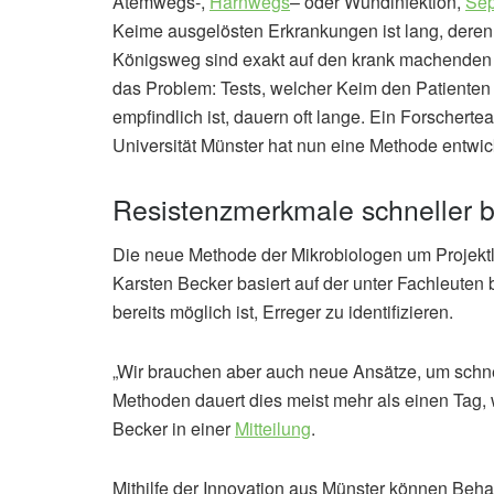
Atemwegs-,
Harnwegs
– oder Wundinfektion,
Sep
Keime ausgelösten Erkrankungen ist lang, deren V
Königsweg sind exakt auf den krank machenden Er
das Problem: Tests, welcher Keim den Patienten
empfindlich ist, dauern oft lange. Ein Forscherte
Universität Münster hat nun eine Methode entwick
Resistenzmerkmale schneller 
Die neue Methode der Mikrobiologen um Projektle
Karsten Becker basiert auf der unter Fachleute
bereits möglich ist, Erreger zu identifizieren.
„Wir brauchen aber auch neue Ansätze, um schn
Methoden dauert dies meist mehr als einen Tag,
Becker in einer
Mitteilung
.
Mithilfe der Innovation aus Münster können Behan