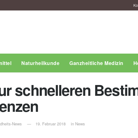
Ko
ittel
Naturheilkunde
Ganzheitliche Medizin
H
ur schnelleren Best
tenzen
ndheits-News
19. Februar 2018
in
News