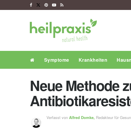
Symptome
Krankheiten
Hausm
Neue Methode z
Antibiotikaresis
Verfasst von
Alfred Domke,
Redakteur für Gesu