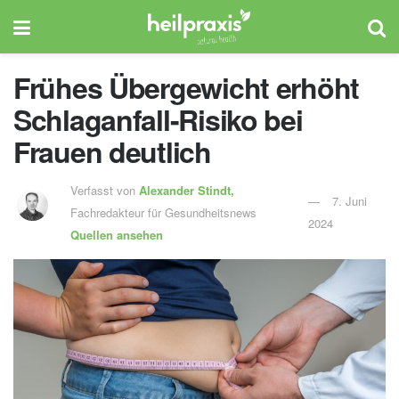
Frühes Übergewicht erhöht
Schlaganfall-Risiko bei
Frauen deutlich
Verfasst von
Alexander Stindt,
7. Juni
Fachredakteur für Gesundheitsnews
2024
Quellen ansehen