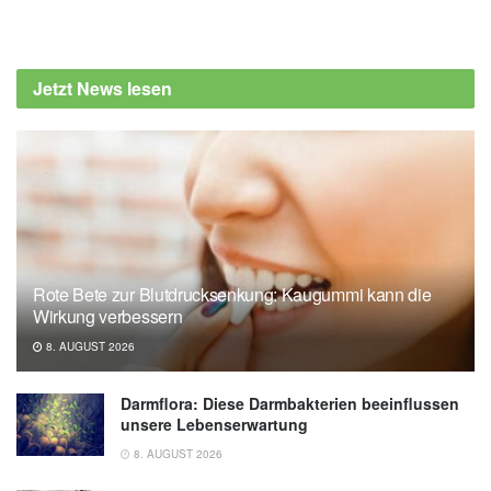
Alexander Stindt
Ursula Mikkola, Ina Rissanen, Milja Kivelä,
Harri Rusanen, Eero Kajantie, et al.:
Jetzt News lesen
Overweight in Adolescence and Young
Adulthood in Association With Adult
Cerebrovascular Disease: The NFBC1966
Study; in: Stroke (veröffentlicht 06.06.2024),
Stroke
American Heart Association: Women with
excess weight as a teen or young adult may
Rote Bete zur Blutdrucksenkung: Kaugummi kann die
have higher stroke risk by age 55
Wirkung verbessern
(veröffentlicht 06.06.2024),
AHA
8. AUGUST 2026
Darmflora: Diese Darmbakterien beeinflussen
unsere Lebenserwartung
8. AUGUST 2026