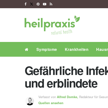
Symptome
Krankheiten
Hausm
Gefährliche Infe
und erblindete
Verfasst von
Alfred Domke,
Redakteur für Gesu
Quellen ansehen