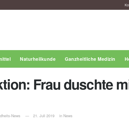
Ko
ittel
Naturheilkunde
Ganzheitliche Medizin
H
ktion: Frau duschte m
ndheits-News
21. Juli 2019
in
News