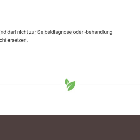
und darf nicht zur Selbstdiagnose oder -behandlung
cht ersetzen.
Acanthamoeba Keratitis (Abruf 21.07.2019),
New
her Person Goes Blind After Wearing Contacts in the
ience
ratitis (letzetr Abruf 02.08.2026),
Robert Koch Institut