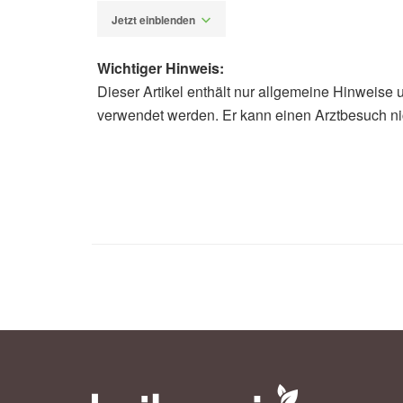
Jetzt einblenden
Wichtiger Hinweis:
Dieser Artikel enthält nur allgemeine Hinweise 
Alfred Domke
verwendet werden. Er kann einen Arztbesuch ni
New England Journal of Medicine: 
England Journal of Medicine
Internetportal „Live Science“: Anot
Shower (Abruf 21.07.2019),
Live Sc
Robert Koch Institut (RKI): Amöbenke
(RKI)