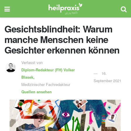
Gesichtsblindheit: Warum
manche Menschen keine
Gesichter erkennen können
Verfasst von
Diplom-Redakteur (FH)
Volker
16.
Blasek,
September 2021
Medizinischer Fachredakteur
Quellen ansehen