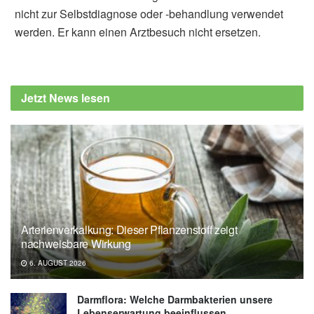
nicht zur Selbstdiagnose oder -behandlung verwendet
werden. Er kann einen Arztbesuch nicht ersetzen.
Diplom-Redakteur (FH) Volker Blasek
Leibniz-Institut für Neurobiologie: LOST IN
FACE – WIE IST ES, WENN MAN KEINE
Jetzt News lesen
GESICHTER ERKENNEN KANN?
(veröffentlicht: 16.09.2021),
lin-
magdeburg.de
Institut für Kognitive Neurowissenschaft an
der Ruhr Universität Bochum: Prosopagnosie
(Gesichtsblindheit) (Abruf: 16.09.2021),
ruhr-
uni-bochum.de
Arterienverkalkung: Dieser Pflanzenstoff zeigt
nachweisbare Wirkung
6. AUGUST 2026
Darmflora: Welche Darmbakterien unsere
Lebenserwartung beeinflussen