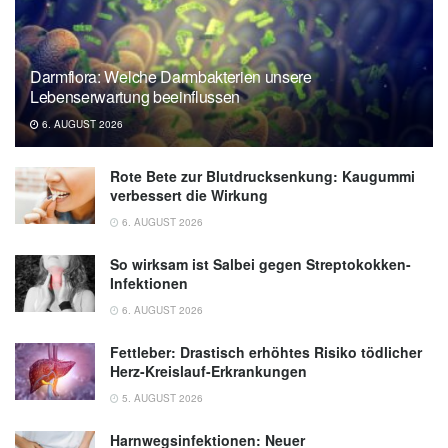
Developmental Disorders
Stress in Parents of Children with Autism:
Darmflora: Welche Darmbakterien unsere
Pets May Help, University of Missouri
Lebenserwartung beeinflussen
(abgefragt 24.07.2020),
University of Missouri
6. AUGUST 2026
Rote Bete zur Blutdrucksenkung: Kaugummi
verbessert die Wirkung
6. AUGUST 2026
So wirksam ist Salbei gegen Streptokokken-
Infektionen
6. AUGUST 2026
Fettleber: Drastisch erhöhtes Risiko tödlicher
Herz-Kreislauf-Erkrankungen
5. AUGUST 2026
Harnwegsinfektionen: Neuer