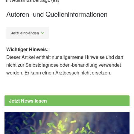
Autoren- und Quelleninformationen
Jetzt einblenden
Wichtiger Hinweis:
Dieser Artikel enthält nur allgemeine Hinweise und darf
nicht zur Selbstdiagnose oder -behandlung verwendet
werden. Er kann einen Arztbesuch nicht ersetzen.
Alexander Stindt
Rebecca A. Johnson, Ze Wang, Timothy C.
Brosi, Emily M. Rife, Alisa Hutchison et al.:
Jetzt News lesen
Exploring Human–Companion Animal
Interaction in Families of Children with
Autism, in Journal of Autism and
Developmental Disorders (veröffentlicht
04.04.2020),
Journal of Autism and