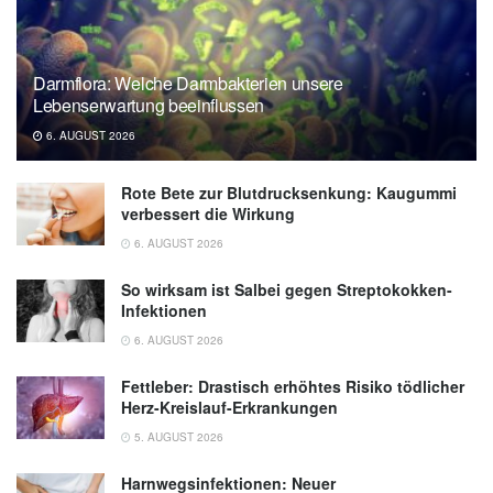
Darmflora: Welche Darmbakterien unsere
Lebenserwartung beeinflussen
6. AUGUST 2026
Rote Bete zur Blutdrucksenkung: Kaugummi
verbessert die Wirkung
6. AUGUST 2026
So wirksam ist Salbei gegen Streptokokken-
Infektionen
6. AUGUST 2026
Fettleber: Drastisch erhöhtes Risiko tödlicher
Herz-Kreislauf-Erkrankungen
5. AUGUST 2026
Harnwegsinfektionen: Neuer