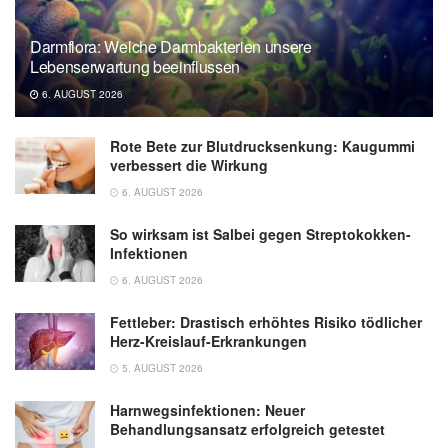
Darmflora: Welche Darmbakterien unsere
Lebenserwartung beeinflussen
6. AUGUST 2026
Rote Bete zur Blutdrucksenkung: Kaugummi
verbessert die Wirkung
6. AUGUST 2026
So wirksam ist Salbei gegen Streptokokken-
Infektionen
6. AUGUST 2026
Fettleber: Drastisch erhöhtes Risiko tödlicher
Herz-Kreislauf-Erkrankungen
5. AUGUST 2026
Harnwegsinfektionen: Neuer
Behandlungsansatz erfolgreich getestet