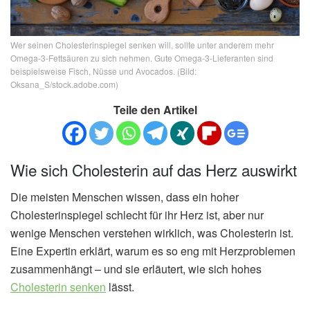
Wer seinen Cholesterinspiegel senken will, sollte unter anderem mehr
Omega-3-Fettsäuren zu sich nehmen. Gute Omega-3-Lieferanten sind
beispielsweise Fisch, Nüsse und Avocados. (Bild:
Oksana_S/stock.adobe.com)
Teile den Artikel
Wie sich Cholesterin auf das Herz auswirkt
Die meisten Menschen wissen, dass ein hoher
Cholesterinspiegel schlecht für ihr Herz ist, aber nur
wenige Menschen verstehen wirklich, was Cholesterin ist.
Eine Expertin erklärt, warum es so eng mit Herzproblemen
zusammenhängt – und sie erläutert, wie sich hohes
Cholesterin senken
lässt.