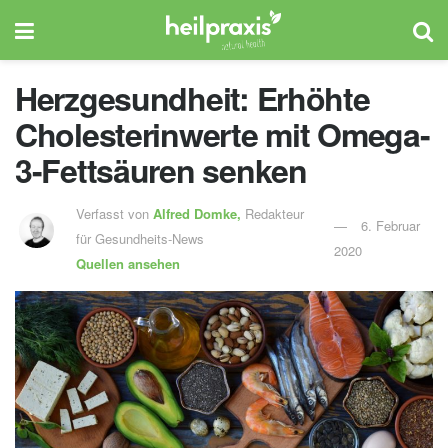
Herzgesundheit: Erhöhte
Cholesterinwerte mit Omega-
3-Fettsäuren senken
Verfasst von
Alfred Domke,
Redakteur
6. Februar
für Gesundheits-News
2020
Quellen ansehen