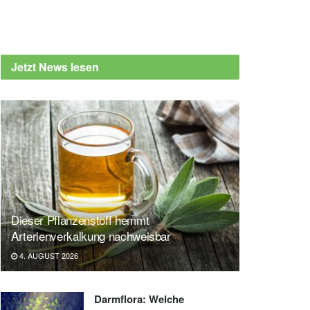
Jetzt News lesen
Dieser Pflanzenstoff hemmt
Arterienverkalkung nachweisbar
4. AUGUST 2026
Darmflora: Welche