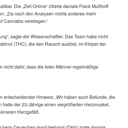
ltbar. Die „Zeit Online“ zitierte damals Frank Mußhoff
n: „Da nach den Analysen nichts anderes mehr
f Cannabis verstiegen.“
rung“, sagte der Wissenschaftler. Das Team habe nicht
abinol (THC), die den Rausch auslöst, im Körper der
nicht dafür, dass die toten Männer regelmäßige
r ein entscheidender Hinweis: „Wir haben auch Befunde, die
 hatte der 23-Jährige einen vergrößerten Herzmuskel.
leineren Herzgefäß.
iter beim Deutschen Hanf-Verband (DHV) hatte damals