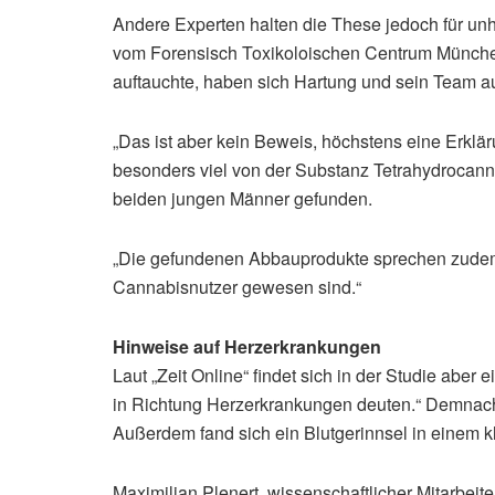
Andere Experten halten die These jedoch für unha
vom Forensisch Toxikoloischen Centrum Münche
auftauchte, haben sich Hartung und sein Team au
„Das ist aber kein Beweis, höchstens eine Erklä
besonders viel von der Substanz Tetrahydrocann
beiden jungen Männer gefunden.
„Die gefundenen Abbauprodukte sprechen zudem 
Cannabisnutzer gewesen sind.“
Hinweise auf Herzerkrankungen
Laut „Zeit Online“ findet sich in der Studie abe
in Richtung Herzerkrankungen deuten.“ Demnach
Außerdem fand sich ein Blutgerinnsel in einem k
Maximilian Plenert, wissenschaftlicher Mitarbe