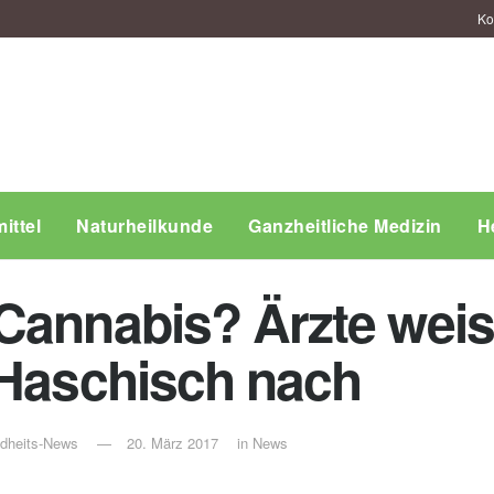
Ko
ittel
Naturheilkunde
Ganzheitliche Medizin
H
Cannabis? Ärzte weis
 Haschisch nach
ndheits-News
20. März 2017
in
News