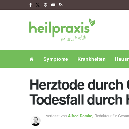
Symptome
Krankheiten
Hausm
Herztode durch 
Todesfall durch
Verfasst von
Alfred Domke,
Redakteur für Gesu