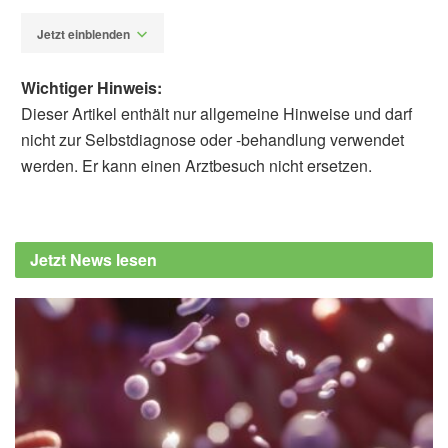
Jetzt einblenden
Wichtiger Hinweis:
Dieser Artikel enthält nur allgemeine Hinweise und darf
nicht zur Selbstdiagnose oder -behandlung verwendet
werden. Er kann einen Arztbesuch nicht ersetzen.
Diplom-Redakteur (FH) Volker Blasek
Holowka, N.B., Wynands, B., Drechsel, T.,
Yegian, A., Tobolsky, V.P., Okutoyi, R.,
Jetzt News lesen
Ojiambo Mang’Eni, Haile, D.K., Sigei, T.,
Zippenfennig, C., Milani, T.L. & Lieberman,
D.E.: Foot callus thickness does not trade off
protection for dynamic skin sensitivity during
walking, Nature, 2019,
zur Studie
Kristiaan D’Août: Walking on your sensitive
sole (Abruf: 28.06.2019),
nature.com