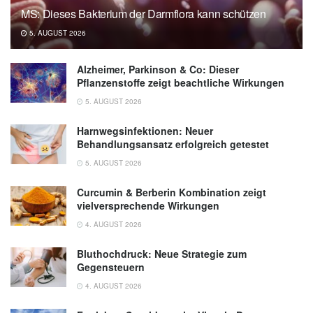
Technischen Universität Chemnitz: Sensibel
MS: Dieses Bakterium der Darmflora kann schützen
trotz dicker Hornhaut (Abruf: 28.06.2019),
tu-
5. AUGUST 2026
chemnitz.de
Alzheimer, Parkinson & Co: Dieser
Pflanzenstoffe zeigt beachtliche Wirkungen
5. AUGUST 2026
Harnwegsinfektionen: Neuer
Behandlungsansatz erfolgreich getestet
5. AUGUST 2026
Curcumin & Berberin Kombination zeigt
vielversprechende Wirkungen
4. AUGUST 2026
Bluthochdruck: Neue Strategie zum
Gegensteuern
4. AUGUST 2026