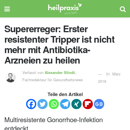
Supererreger: Erster
resistenter Tripper ist nicht
mehr mit Antibiotika-
Arzneien zu heilen
Verfasst von
Alexander Stindt,
31. März
Fachredakteur für Gesundheitsnews
2018
Teile den Artikel
Multiresistente Gonorrhoe-Infektion
entdeckt