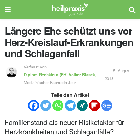
Längere Ehe schützt uns vor
Herz-Kreislauf-Erkrankungen
und Schlaganfall
Verfasst von
5. August
Diplom-Redakteur (FH)
Volker Blasek,
2018
Medizinischer Fachredakteur
Teile den Artikel
Familienstand als neuer Risikofaktor für
Herzkrankheiten und Schlaganfälle?