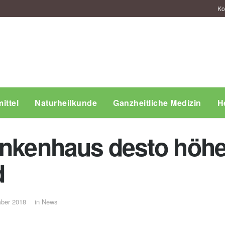
Ko
ittel
Naturheilkunde
Ganzheitliche Medizin
H
ankenhaus desto höhe
d
ber 2018
in
News