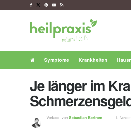
Symptome
Krankheiten
Hausm
Je länger im Kr
Schmerzensgel
Verfasst von
Sebastian Bertram
1. Novem