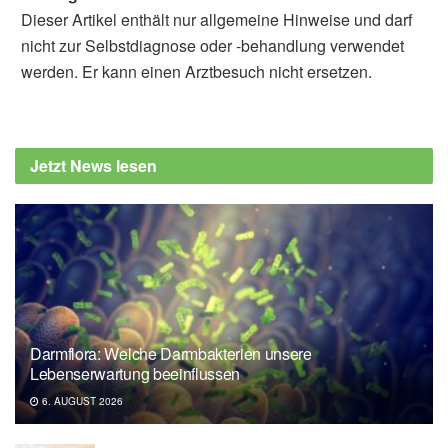
Dieser Artikel enthält nur allgemeine Hinweise und darf
nicht zur Selbstdiagnose oder -behandlung verwendet
werden. Er kann einen Arztbesuch nicht ersetzen.
Alfred Domke
Pennsylvania State University: Eating
cheese may offset blood vessel damage from
Jetzt News lesen
salt, (Abruf: 21.09.2019),
Pennsylvania State
University
Darmflora: Welche Darmbakterien unsere
Lebenserwartung beeinflussen
6. AUGUST 2026