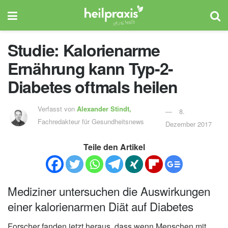
Studie: Kalorienarme
Ernährung kann Typ-2-
Diabetes oftmals heilen
Verfasst von
Alexander Stindt,
8.
Fachredakteur für Gesundheitsnews
Dezember 2017
Teile den Artikel
Mediziner untersuchen die Auswirkungen
einer kalorienarmen Diät auf Diabetes
Forscher fanden jetzt heraus, dass wenn Menschen mit