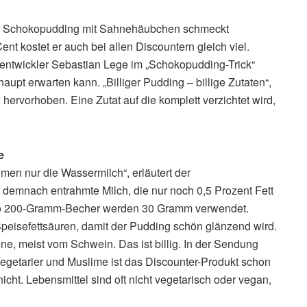
iger Schokopudding mit Sahnehäubchen schmeckt
ent kostet er auch bei allen Discountern gleich viel.
entwickler Sebastian Lege im „Schokopudding-Trick“
aupt erwarten kann. „Billiger Pudding – billige Zutaten“,
n hervorhoben. Eine Zutat auf die komplett verzichtet wird,
e
hmen nur die Wassermilch“, erläutert der
t demnach entrahmte Milch, die nur noch 0,5 Prozent Fett
 Pro 200-Gramm-Becher werden 30 Gramm verwendet.
eisefettsäuren, damit der Pudding schön glänzend wird.
, meist vom Schwein. Das ist billig. In der Sendung
egetarier und Muslime ist das Discounter-Produkt schon
 nicht. Lebensmittel sind oft nicht vegetarisch oder vegan,