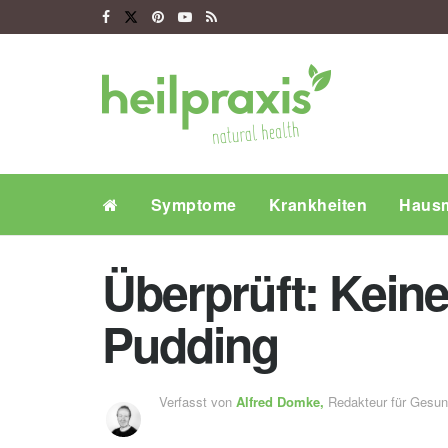
Symptome
Krankheiten
Hausm
Überprüft: Kein
Pudding
Verfasst von
Alfred Domke,
Redakteur für Gesu