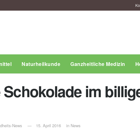
Ko
ittel
Naturheilkunde
Ganzheitliche Medizin
H
e Schokolade im billi
ndheits-News
15. April 2016
in
News