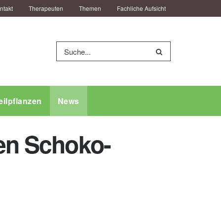
ntakt
Therapeuten
Themen
Fachliche Aufsicht
eilpflanzen
News
gen Schoko-