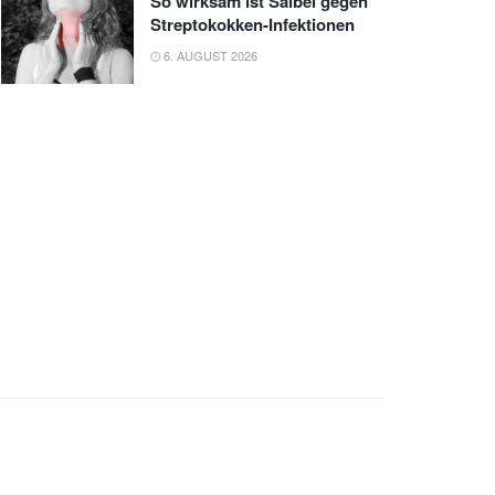
So wirksam ist Salbei gegen
Streptokokken-Infektionen
6. AUGUST 2026