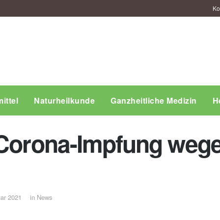
Ko
ittel
Naturheilkunde
Ganzheitliche Medizin
H
 Corona-Impfung weg
uar 2021
in
News