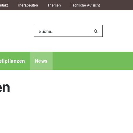
ntakt
Therapeuten
Themen
Fachliche Aufsicht
eilpflanzen
News
en