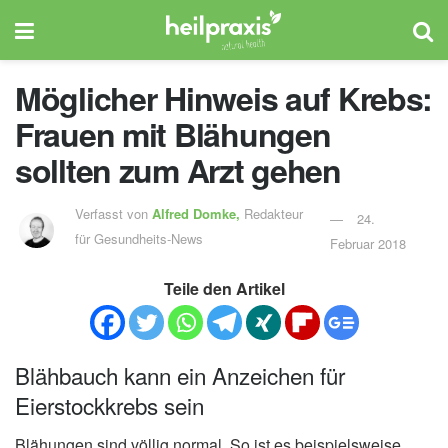
Möglicher Hinweis auf Krebs:
Frauen mit Blähungen
sollten zum Arzt gehen
Verfasst von
Alfred Domke,
Redakteur
24.
für Gesundheits-News
Februar 2018
Teile den Artikel
Blähbauch kann ein Anzeichen für
Eierstockkrebs sein
Blähungen sind völlig normal. So ist es beispielsweise