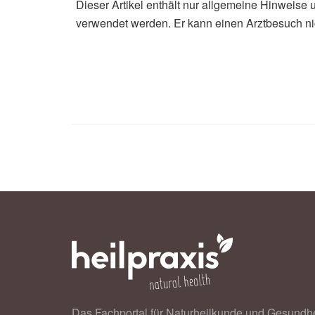
Dieser Artikel enthält nur allgemeine Hinweise 
Alexander Stindt
verwendet werden. Er kann einen Arztbesuch ni
Mario Saare, Liina Tserel, Liis Hal
present age‐related changes in pho
metabolism, in Aging Cell (Veröffent
Das Fachportal für Naturheilkunde und Gesundhe