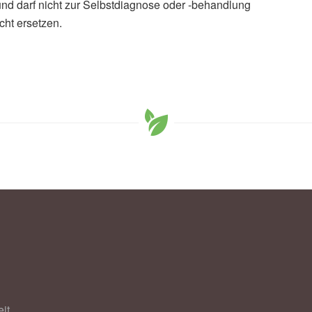
und darf nicht zur Selbstdiagnose oder -behandlung
cht ersetzen.
jasmägi, Egon Taalberg, Nadežda Peet et al.: Monocytes
spholipid concentration and decreased energy
licht 27.02.2020),
Aging Cell
it