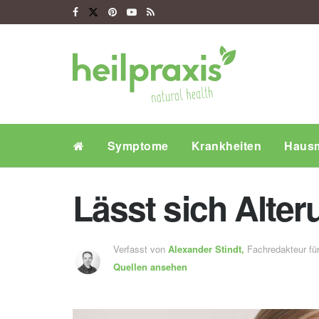
Symptome
Krankheiten
Hausm
Lässt sich Alte
Verfasst von
Alexander Stindt,
Fachredakteur f
Quellen ansehen