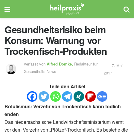
Gesundheitsrisiko beim
Konsum: Warnung vor
Trockenfisch-Produkten
Verfasst von
Alfred Domke,
Redakteur für
7. Mai
Gesundheits-News
2017
Teile den Artikel
Botulismus: Verzehr von Trockenfisch kann tödlich
enden
Das niedersächsische Landwirtschaftsministerium warnt
vor dem Verzehr von „Plötze“-Trockenfisch. Es bestehe die