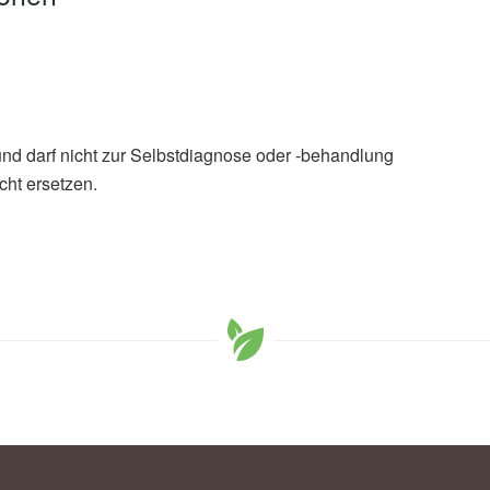
und darf nicht zur Selbstdiagnose oder -behandlung
cht ersetzen.
chen Gesetzlichen Unfallversicherung: Ethylenoxid,
beitsschutz der Deutschen Gesetzlichen