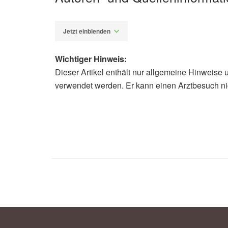
Jetzt einblenden
Wichtiger Hinweis:
Dieser Artikel enthält nur allgemeine Hinweise 
Alfred Domke
verwendet werden. Er kann einen Arztbesuch ni
Institut für Arbeitsschutz der Deuts
(Abruf: 10.11.2020),
Institut für Ar
Unfallversicherung