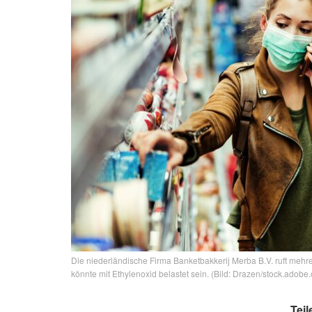
Die niederländische Firma Banketbakkerij Merba B.V. ruft mehr
könnte mit Ethylenoxid belastet sein. (Bild: Drazen/stock.adobe
Teil