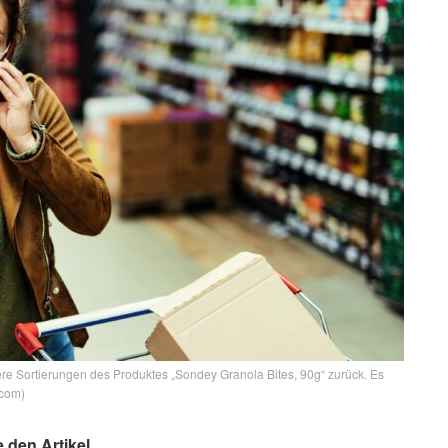
ere Sortierungen des Produktes „Sondey Granola Bites, 90g“ zurück. Es
.com)
e den Artikel