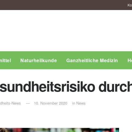
Ko
ittel
Naturheilkunde
Ganzheitliche Medizin
H
sundheitsrisiko durc
ndheits-News
10. November 2020
in
News