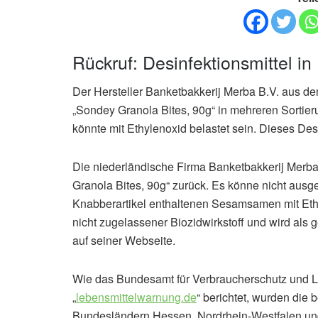
Rückruf: Desinfektionsmittel i
Der Hersteller Banketbakkerij Merba B.V. aus de
„Sondey Granola Bites, 90g“ in mehreren Sortieru
könnte mit Ethylenoxid belastet sein. Dieses Desi
Die niederländische Firma Banketbakkerij Merba
Granola Bites, 90g“ zurück. Es könne nicht ausg
Knabberartikel enthaltenen Sesamsamen mit Ethyl
nicht zugelassener Biozidwirkstoff und wird als g
auf seiner Webseite.
Wie das Bundesamt für Verbraucherschutz und Le
„
lebensmittelwarnung.de
“ berichtet, wurden die 
Bundesländern Hessen, Nordrhein-Westfalen und