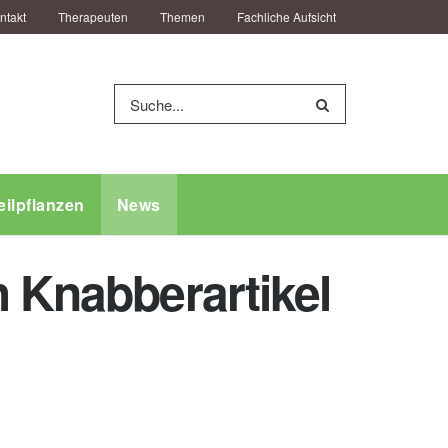
ntakt
Therapeuten
Themen
Fachliche Aufsicht
eilpflanzen
News
h Knabberartikel