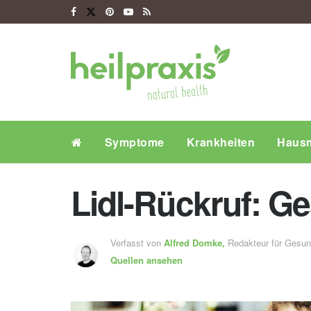
Symptome
Krankheiten
Hausm
Lidl-Rückruf: Ge
Verfasst von
Alfred Domke,
Redakteur für Gesu
Quellen ansehen