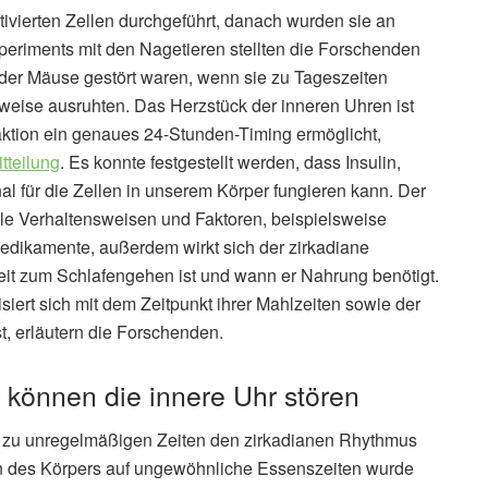
tivierten Zellen durchgeführt, danach wurden sie an
xperiments mit den Nagetieren stellten die Forschenden
 der Mäuse gestört waren, wenn sie zu Tageszeiten
rweise ausruhten. Das Herzstück der inneren Uhren ist
aktion ein genaues 24-Stunden-Timing ermöglicht,
tteilung
. Es konnte festgestellt werden, dass Insulin,
nal für die Zellen in unserem Körper fungieren kann. Der
ele Verhaltensweisen und Faktoren, beispielsweise
edikamente, außerdem wirkt sich der zirkadiane
it zum Schlafengehen ist und wann er Nahrung benötigt.
iert sich mit dem Zeitpunkt ihrer Mahlzeiten sowie der
st, erläutern die Forschenden.
 können die innere Uhr stören
n zu unregelmäßigen Zeiten den zirkadianen Rhythmus
n des Körpers auf ungewöhnliche Essenszeiten wurde