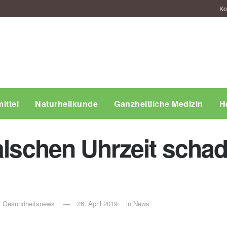
Ko
ittel
Naturheilkunde
Ganzheitliche Medizin
H
falschen Uhrzeit scha
ür Gesundheitsnews
26. April 2019
in
News