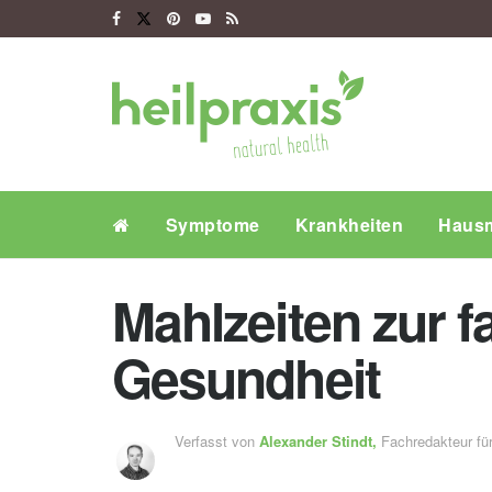
Symptome
Krankheiten
Hausm
Mahlzeiten zur 
Gesundheit
Verfasst von
Alexander Stindt,
Fachredakteur f