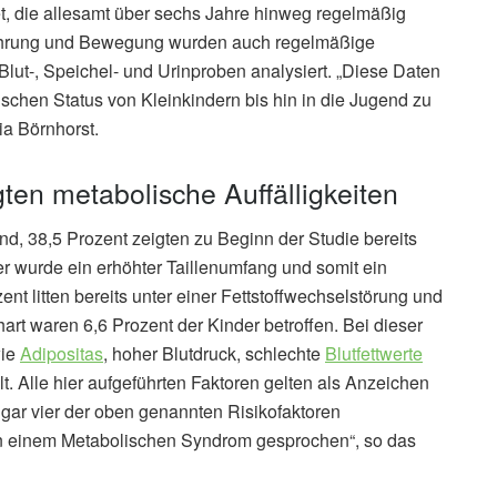
, die allesamt über sechs Jahre hinweg regelmäßig
ährung und Bewegung wurden auch regelmäßige
lut-, Speichel- und Urinproben analysiert. „Diese Daten
chen Status von Kleinkindern bis hin in die Jugend zu
ia Börnhorst.
gten metabolische Auffälligkeiten
d, 38,5 Prozent zeigten zu Beginn der Studie bereits
r wurde ein erhöhter Taillenumfang und somit ein
 litten bereits unter einer Fettstoffwechselstörung und
art waren 6,6 Prozent der Kinder betroffen. Bei dieser
wie
Adipositas
, hoher Blutdruck, schlechte
Blutfettwerte
t. Alle hier aufgeführten Faktoren gelten als Anzeichen
 gar vier der oben genannten Risikofaktoren
n einem Metabolischen Syndrom gesprochen“, so das