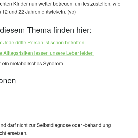
chten Kinder nun weiter betreuen, um festzustellen, wie
 12 und 22 Jahren entwickeln. (vb)
u diesem Thema finden hier:
Jede dritte Person ist schon betroffen!
 Alltagsrisiken lassen unsere Leber leiden
ür ein metabolisches Syndrom
ionen
und darf nicht zur Selbstdiagnose oder -behandlung
ek
cht ersetzen.