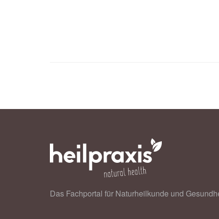
Leibniz-Institut für Präventionsfors
auf Übergewicht häufig Stoffwechse
Börnhorst, Claudia / Russo, Paola /
and its transitions during childho
International Journal of Epidemiolo
Das Fachportal für Naturheilkunde und Gesundhe