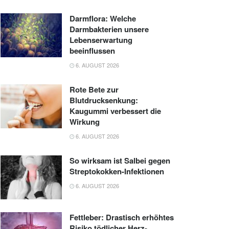
Darmflora: Welche
Darmbakterien unsere
Lebenserwartung
beeinflussen
6. AUGUST 2026
Rote Bete zur
Blutdrucksenkung:
Kaugummi verbessert die
Wirkung
6. AUGUST 2026
So wirksam ist Salbei gegen
Streptokokken-Infektionen
6. AUGUST 2026
Fettleber: Drastisch erhöhtes
Risiko tödlicher Herz-