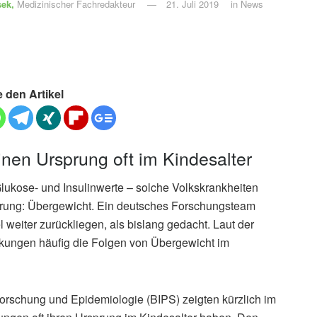
sek,
Medizinischer Fachredakteur
21. Juli 2019
in
News
e den Artikel
nen Ursprung oft im Kindesalter
Glukose- und Insulinwerte – solche Volkskrankheiten
rung: Übergewicht. Ein deutsches Forschungsteam
el weiter zurückliegen, als bislang gedacht. Laut der
nkungen häufig die Folgen von Übergewicht im
sforschung und Epidemiologie (BIPS) zeigten kürzlich im