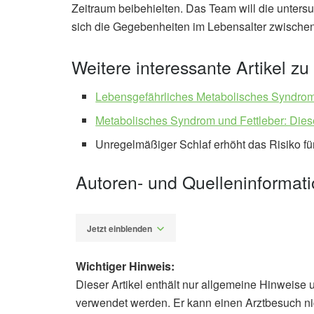
Zeitraum beibehielten. Das Team will die untersu
sich die Gegebenheiten im Lebensalter zwischen
Weitere interessante Artikel z
Lebensgefährliches Metabolisches Syndrom: 
Metabolisches Syndrom und Fettleber: Diese
Unregelmäßiger Schlaf erhöht das Risiko f
Autoren- und Quelleninformat
Jetzt einblenden
Wichtiger Hinweis:
Dieser Artikel enthält nur allgemeine Hinweise 
Diplom-Redakteur (FH) Volker Blas
verwendet werden. Er kann einen Arztbesuch ni