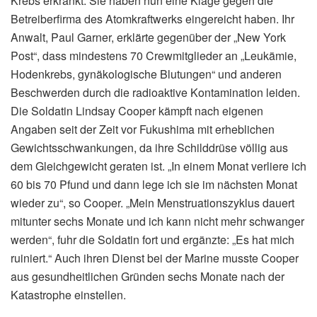
Krebs erkrankt. Sie haben nun eine Klage gegen die
Betreiberfirma des Atomkraftwerks eingereicht haben. Ihr
Anwalt, Paul Garner, erklärte gegenüber der „New York
Post“, dass mindestens 70 Crewmitglieder an „Leukämie,
Hodenkrebs, gynäkologische Blutungen“ und anderen
Beschwerden durch die radioaktive Kontamination leiden.
Die Soldatin Lindsay Cooper kämpft nach eigenen
Angaben seit der Zeit vor Fukushima mit erheblichen
Gewichtsschwankungen, da ihre Schilddrüse völlig aus
dem Gleichgewicht geraten ist. „In einem Monat verliere ich
60 bis 70 Pfund und dann lege ich sie im nächsten Monat
wieder zu“, so Cooper. „Mein Menstruationszyklus dauert
mitunter sechs Monate und ich kann nicht mehr schwanger
werden“, fuhr die Soldatin fort und ergänzte: „Es hat mich
ruiniert.“ Auch ihren Dienst bei der Marine musste Cooper
aus gesundheitlichen Gründen sechs Monate nach der
Katastrophe einstellen.